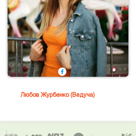
Любов Журбенко (Ведуча)