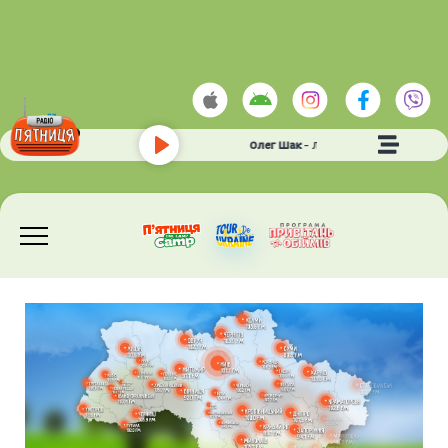
Тетяна Піскарьова та Олег Шак
- Люблю
Play