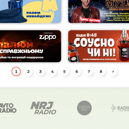
1
2
3
4
5
6
7
8
›