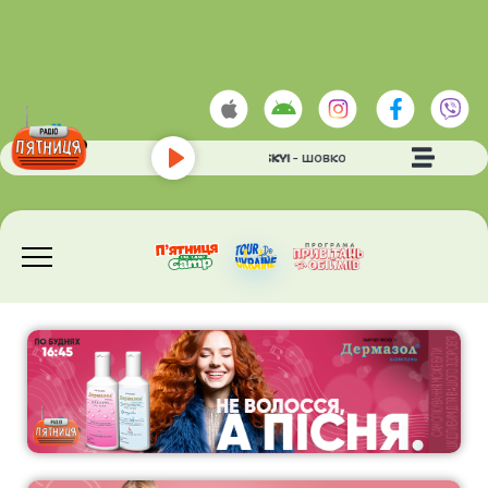
IVAN LIULENOV & DAMNYTSKYI
- ШОВКОВИЦЯ
Play