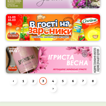
‹
1
2
3
4
5
6
7
8
›