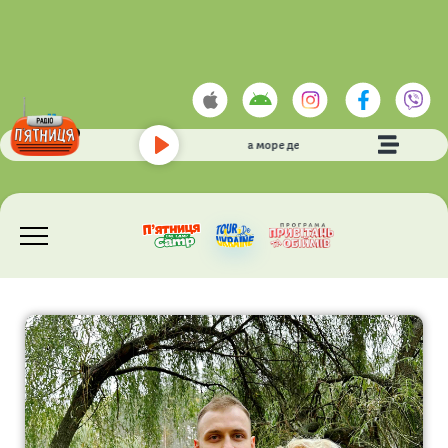
ТНМК
- а море де
Play