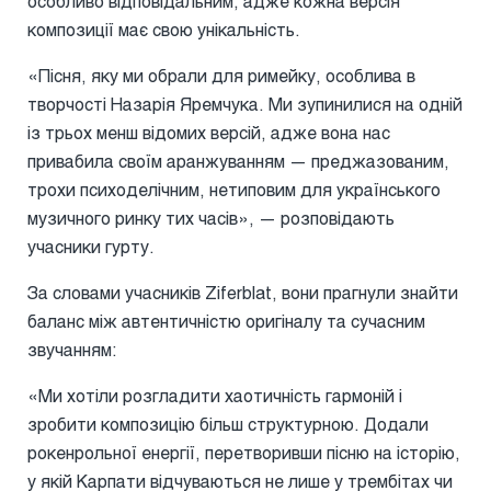
особливо відповідальним, адже кожна версія
композиції має свою унікальність.
«Пісня, яку ми обрали для римейку, особлива в
творчості Назарія Яремчука. Ми зупинилися на одній
із трьох менш відомих версій, адже вона нас
привабила своїм аранжуванням — преджазованим,
трохи психоделічним, нетиповим для українського
музичного ринку тих часів», — розповідають
учасники гурту.
За словами учасників Ziferblat, вони прагнули знайти
баланс між автентичністю оригіналу та сучасним
звучанням:
«Ми хотіли розгладити хаотичність гармоній і
зробити композицію більш структурною. Додали
рокенрольної енергії, перетворивши пісню на історію,
у якій Карпати відчуваються не лише у трембітах чи