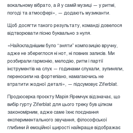
вокальному вібрато, а й у самій музиці — у ритмі,
погоді та атмосфері», — додають музиканти.
Щоб досягти такого результату, команді довелося
відтворювати пісню буквально з нуля.
«Найскладнішим було “зняти” композицію вручну,
адже не збереглося ні нот, ні повних записів. Ми
розбирали гармонію, мелодію, ритм і партії
інструментів на слух — годинами слухали, зупиняли,
переносили на фортепіано, намагаючись не
втратити жодної деталі», — підсумовує Ziferblat.
Продюсерка проєкту Марія Яремчук відзначає, що
вибір гурту Ziferblat для цього треку був цілком
закономірним, адже саме їхнє поєднання
експериментального звучання, філософської
глибини й емоційної щирості найкраще відображає