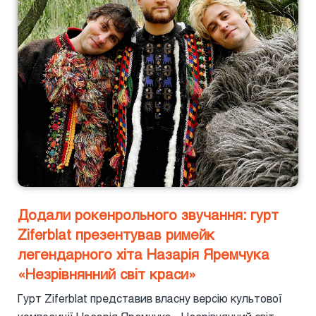
Додали рокенрольного звучання: гурт
Ziferblat презентував римейк
легендарного хіта Назарія Яремчука
«Незрівнянний світ краси»
Гурт Ziferblat представив власну версію культової