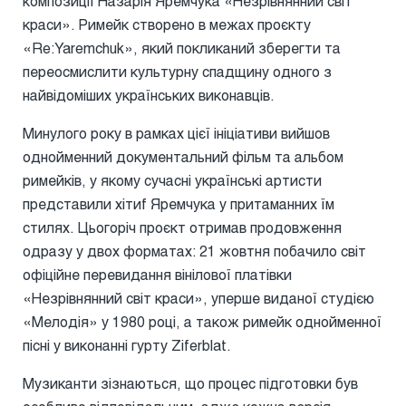
композиції Назарія Яремчука «Незрівнянний світ
краси». Римейк створено в межах проєкту
«Re:Yaremchuk», який покликаний зберегти та
переосмислити культурну спадщину одного з
найвідоміших українських виконавців.
Минулого року в рамках цієї ініціативи вийшов
однойменний документальний фільм та альбом
римейків, у якому сучасні українські артисти
представили хітиf Яремчука у притаманних їм
стилях. Цьогоріч проєкт отримав продовження
одразу у двох форматах: 21 жовтня побачило світ
офіційне перевидання вінілової платівки
«Незрівнянний світ краси», уперше виданої студією
«Мелодія» у 1980 році, а також римейк однойменної
пісні у виконанні гурту Ziferblat.
Музиканти зізнаються, що процес підготовки був