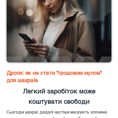
Дропи: як не стати "грошовим мулом"
для шахраїв
Легкий заробіток може
коштувати свободи
Сьогодні шахраї дедалі частіше маскують злочинні