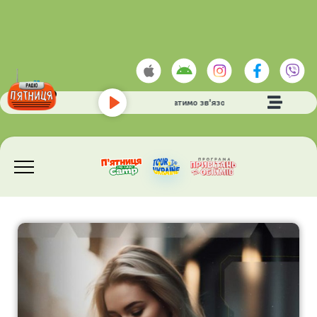
ALYONA ALYONA
- Не втратимо зв'язок
Play