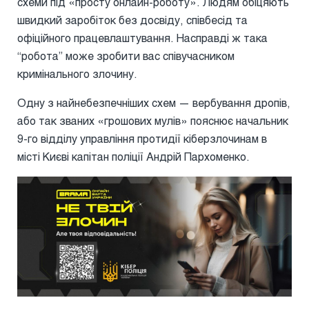
схеми під «просту онлайн-роботу». Людям обіцяють
швидкий заробіток без досвіду, співбесід та
офіційного працевлаштування. Насправді ж така
“робота” може зробити вас співучасником
кримінального злочину.
Одну з найнебезпечніших схем — вербування дропів,
або так званих «грошових мулів» пояснює начальник
9-го відділу управління протидії кіберзлочинам в
місті Києві капітан поліції Андрій Пархоменко.