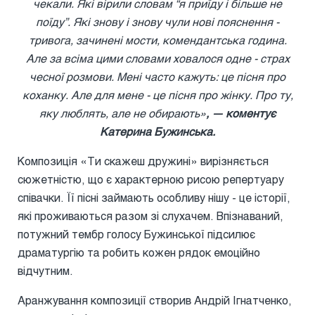
чекали. Які вірили словам “я приїду і більше не
поїду”. Які знову і знову чули нові пояснення -
тривога, зачинені мости, комендантська година.
Але за всіма цими словами ховалося одне - страх
чесної розмови. Мені часто кажуть: це пісня про
коханку. Але для мене - це пісня про жінку. Про ту,
яку люблять, але не обирають»
, — коментує
Катерина Бужинська.
Композиція «Ти скажеш дружині» вирізняється
сюжетністю, що є характерною рисою репертуару
співачки. Її пісні займають особливу нішу - це історії,
які проживаються разом зі слухачем. Впізнаваний,
потужний тембр голосу Бужинської підсилює
драматургію та робить кожен рядок емоційно
відчутним.
Аранжування композиції створив Андрій Ігнатченко,