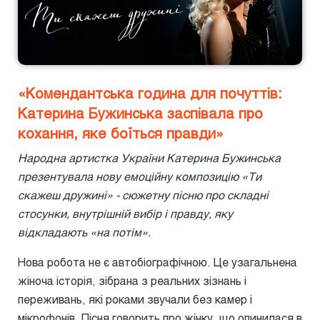
«Комендантська година для почуттів:
Катерина Бужинська заспівала про
кохання, яке боїться правди»
Народна артистка України Катерина Бужинська
презентувала нову емоційну композицію «Ти
скажеш дружині» - сюжетну пісню про складні
стосунки, внутрішній вибір і правду, яку
відкладають «на потім».
Нова робота не є автобіографічною. Це узагальнена
жіноча історія, зібрана з реальних зізнань і
переживань, які роками звучали без камер і
мікрофонів. Пісня говорить про жінку, що опинилася в