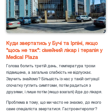
Куди звертатись у Бучі та Ірпіні, якщо
"щось не так": сімейний лікар і терапія у
Medical Plaza
Голова болить третій день, температура трохи
підвищена, а загальна слабкість не відпускає.
Звучить знайомо? Більшість із нас у такій ситуації
спочатку гуглить симптоми, потім радиться з
друзями, і лише потім (якщо взагалі) йде до лікаря.
Проблема в тому, що ми часто не знаємо, до якого
саме спеціаліста звертатися. Гастроентеролог?