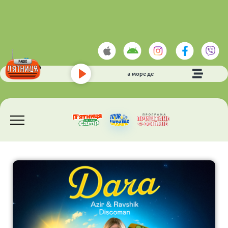
ТНМК
- а море де
Play