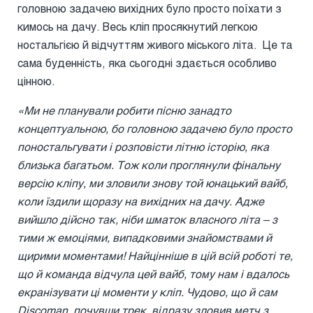
головною задачею вихідних було просто поїхати з
кимось на дачу. Весь кліп просякнутий легкою
ностальгією й відчуттям живого міського літа. Це та
сама буденність, яка сьогодні здається особливо
цінною.
«Ми не планували робити пісню занадто
концептуальною, бо головною задачею було просто
поностальгувати і розповісти літню історію, яка
близька багатьом. Тож коли проглянули фінальну
версію кліпу, ми зловили знову той юнацький вайб,
коли їздили щоразу на вихідних на дачу. Адже
вийшло дійсно так, ніби шматок власного літа – з
тими ж емоціями, випадковими знайомствами й
щирими моментами! Найцінніше в цій всій роботі те,
що й команда відчула цей вайб, тому нам і вдалось
екранізувати ці моменти у кліп. Чудово, що й сам
Discoman, почувши трек, відразу зловив метч з