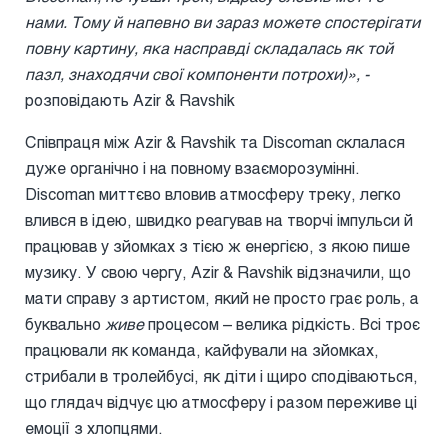
нами. Тому й напевно ви зараз можете спостерігати
повну картину, яка насправді складалась як той
пазл, знаходячи свої компоненти потрохи)», -
розповідають Azir & Ravshik
Співпраця між Azir & Ravshik та Discoman склалася
дуже органічно і на повному взаєморозумінні.
Discoman миттєво вловив атмосферу треку, легко
влився в ідею, швидко реагував на творчі імпульси й
працював у зйомках з тією ж енергією, з якою пише
музику. У свою чергу, Azir & Ravshik відзначили, що
мати справу з артистом, який не просто грає роль, а
буквально
живе
процесом – велика рідкість. Всі троє
працювали як команда, кайфували на зйомках,
стрибали в тролейбусі, як діти і щиро сподіваються,
що глядач відчує цю атмосферу і разом переживе ці
емоції з хлопцями.