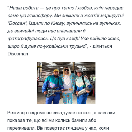
“
Наша робота — це про тепло і любов, кліп передає
саме цю атмосферу. Ми знімали в жовтій маршрутці
“Богдан”, їздили по Києву, зупинялись на зупинках,
де звичайні люди нас впізнавали й
фотографувались. Це був кайф! Усе вийшло живо,
щиро й дуже по-українськи трушно
”, - ділиться
Discoman
Режисер свідомо не вигадував сюжет, а навпаки,
показав те, що всі ми колись бачили або
переживали. Він повертає глядача у час, коли