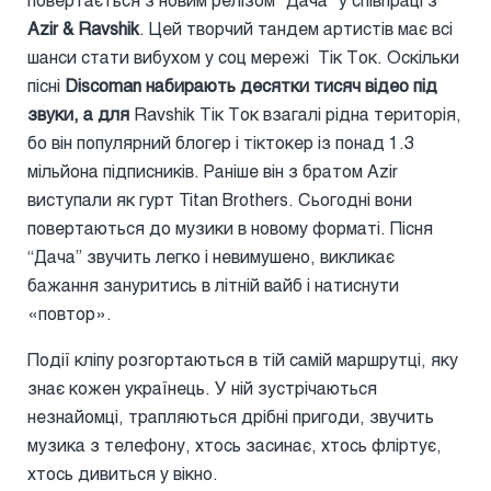
Azir & Ravshik
. Цей творчий тандем артистів має всі
шанси стати вибухом у соц мережі Тік Ток. Оскільки
пісні
Discoman набирають десятки тисяч відео під
звуки, а для
Ravshik Тік Ток взагалі рідна територія,
бо він популярний блогер і тіктокер із понад 1.3
мільйона підписників. Раніше він з братом Azir
виступали як гурт Titan Brothers. Сьогодні вони
повертаються до музики в новому форматі. Пісня
“Дача” звучить легко і невимушено, викликає
бажання зануритись в літній вайб і натиснути
«повтор».
Події кліпу розгортаються в тій самій маршрутці, яку
знає кожен українець. У ній зустрічаються
незнайомці, трапляються дрібні пригоди, звучить
музика з телефону, хтось засинає, хтось фліртує,
хтось дивиться у вікно.