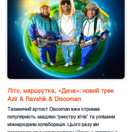
Літо, маршрутка, «Дача»: новий трек
Azir & Ravshik & Discoman
Таємничий артист Discoman вже отримав
популярність завдяки “реєстру хітів” та успішним
міжнародним колаборація. Цього разу він
повертається з новим релізом “Дача” у співпраці з