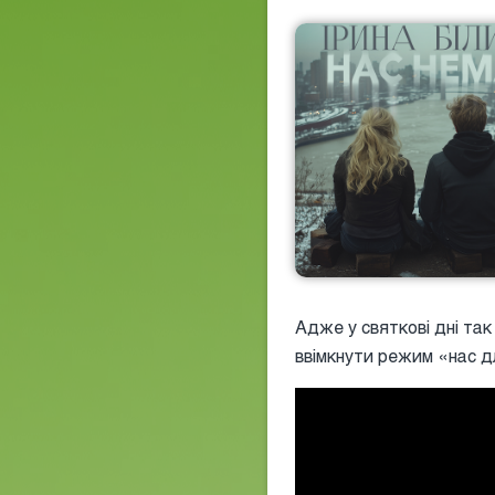
Адже у святкові дні так
ввімкнути режим «нас д