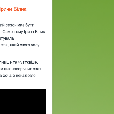
Ірини Білик
вий сезон має бути
и. Саме тому Ірина Білик
нтувала
ет», який свого часу
ивіше та чуттєвіше,
м цих новорічних свят.
а хоча б ненадовго