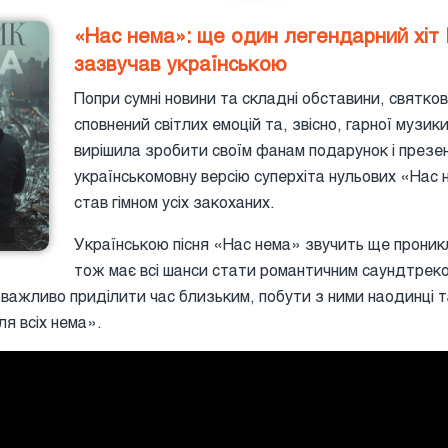
«Нас нема»: ще один легендарний хіт 
зазвучав українською
Попри сумні новини та складні обставини, святко
сповнений світлих емоцій та, звісно, гарної музик
вирішила зробити своїм фанам подарунок і презе
українськомовну версію суперхіта нульових «Нас н
став гімном усіх закоханих.
Українською пісня «Нас нема» звучить ще проникл
тож має всі шанси стати романтичним саундтреко
 важливо приділити час близьким, побути з ними наодинці т
ля всіх нема».