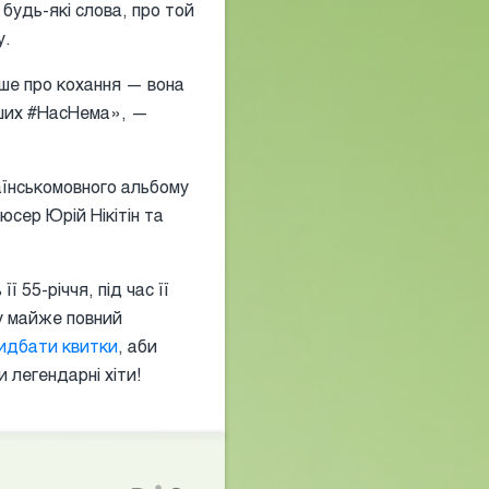
 будь-які слова, про той
у.
ише про кохання — вона
інших #НасНема», —
аїнськомовного альбому
юсер Юрій Нікітін та
ї 55-річчя, під час її
у майже повний
идбати квитки
, аби
 легендарні хіти!