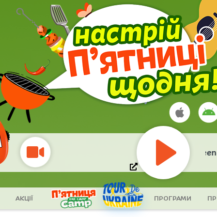
LONDONBEAT
- I've Been 
Play
АКЦІЇ
ПРОГРАМИ
ПР