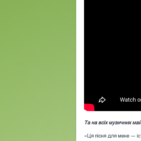
Та на всіх музичних м
«Ця пісня для мене — іс