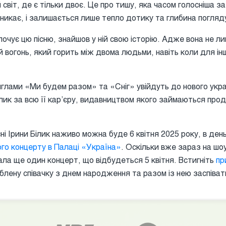
 світ, де є тільки двоє. Це про тишу, яка часом голосніша за
зникає, і залишається лише тепло дотику та глибина погляд
очує цю пісню, знайшов у ній свою історію. Адже вона не л
ий вогонь, який горить між двома людьми, навіть коли для 
нглами «Ми будем разом» та «Сніг» увійдуть до нового укр
ілик за всю її кар’єру, видавництвом якого займаються прод
сні Ірини Білик наживо можна буде 6 квітня 2025 року, в день ї
го концерту в Палаці «Україна»
. Оскільки вже зараз на шо
ла ще один концерт, що відбудеться 5 квітня. Встигніть
пр
лену співачку з днем народження та разом із нею заспівати