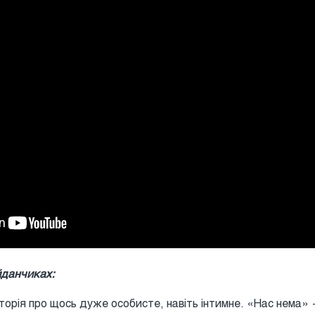
айданчиках:
торія про щось дуже особисте, навіть інтимне. «Нас нема» 