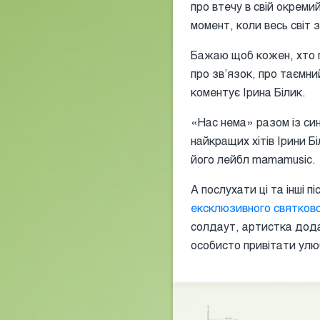
про втечу в свій окремий
момент, коли весь світ 
Бажаю щоб кожен, хто п
про зв’язок, про таємн
коментує Ірина Білик.
«Нас нема» разом із си
найкращих хітів Ірини Б
його лейбл mamamusic.
А послухати ці та інші пі
ексклюзивного святково
солдаут, артистка дода
особисто привітати улюб