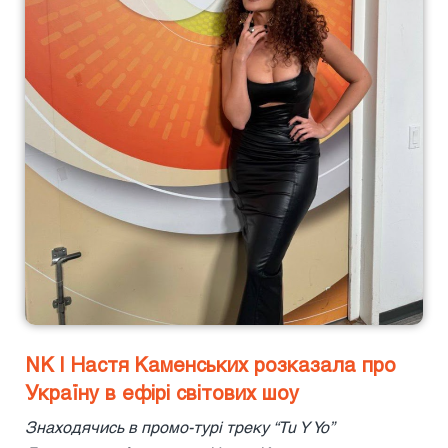
NK | Настя Каменських розказала про
Україну в ефірі світових шоу
Знаходячись в промо-турі треку “Tu Y Yo”