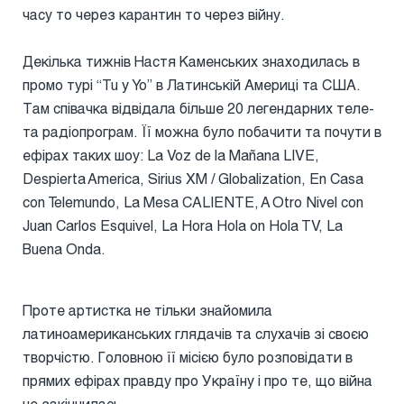
часу то через карантин то через війну.
Декілька тижнів Настя Каменських знаходилась в
промо турі “Tu y Yo” в Латинській Америці та США.
Там співачка відвідала більше 20 легендарних теле-
та радіопрограм. Її можна було побачити та почути в
ефірах таких шоу: La Voz de la Mañana LIVE,
Despierta America, Sirius XM / Globalization, En Casa
con Telemundo, La Mesa CALIENTE, A Otro Nivel con
Juan Carlos Esquivel, La Hora Hola on Hola TV, La
Buena Onda.
Проте артистка не тільки знайомила
латиноамериканських глядачів та слухачів зі своєю
творчістю. Головною її місією було розповідати в
прямих ефірах правду про Україну і про те, що війна
не закінчилась.