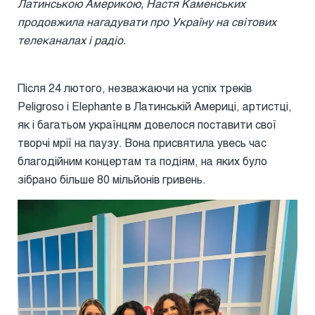
Латинською Америкою, Настя Каменських
продовжила нагадувати про Україну на світових
телеканалах і радіо.
Після 24 лютого, незважаючи на успіх треків
Peligroso і Elephante в Латинській Америці, артистці,
як і багатьом українцям довелося поставити свої
творчі мрії на паузу. Вона присвятила увесь час
благодійним концертам та подіям, на яких було
зібрано більше 80 мільйонів гривень.