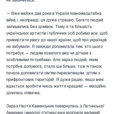
— Вже майже два роки в Україні повномасштабна
війна і, насправді, це дуже страшно. Багато людей
залишились без домівок. Тому я та більшість
українських артистів і публічних осіб робимо все, щоб
привертати увагу до нашої країни, щоб про українців
не забували. Я завжди допомагала тим, хто цього
потребує — людям похилого віку чи діткам з
особливими потребами. Але зараз людей, яким
потрібна допомога, стало ще більше, тож я також
почала допомагати сім'ям-переселенцям, дітям з
прифронтових територій. Я дуже радію, якщо мені
вдається зробити чиєсь життя кращим! — емоційно
ділилась співачка.
Зараз Настя Каменських повернулась з Латинської
Америки і минулої п'ятниці вже відіграла великий