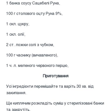
1 банка соусу Сацебелі Руна,
100 г столового оцту Руна 9%,
1 скл. цукру,
1 скл. олії,
2 ст. ложки солі з чубком,
100 г часнику (вичавленого),
1 ч. л. меленого червоного перцю,
Приготування
Усі інгредієнти перемішайте та варіть 30 хв. від
закипання.
Ще киплячим розкладіть суміш у стерилізовані банки
та закрутіть.