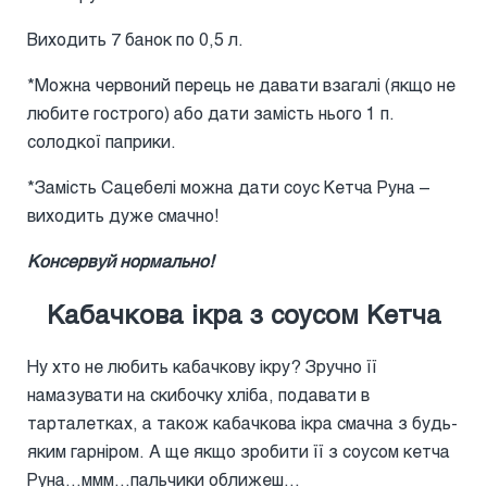
Виходить 7 банок по 0,5 л.
*Можна червоний перець не давати взагалі (якщо не
любите гострого) або дати замість нього 1 п.
солодкої паприки.
*Замість Сацебелі можна дати соус Кетча Руна –
виходить дуже смачно!
Консервуй нормально!
Кабачкова ікра з соусом Кетча
Ну хто не любить кабачкову ікру? Зручно її
намазувати на скибочку хліба, подавати в
тарталетках, а також кабачкова ікра смачна з будь-
яким гарніром. А ще якщо зробити її з соусом кетча
Руна…ммм…пальчики оближеш…