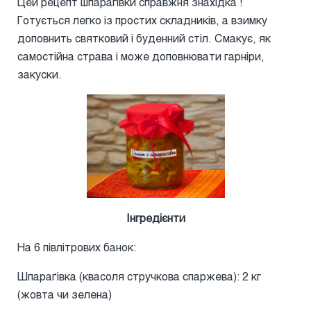
Цей рецепт шпарагівки справжня знахідка !
Готується легко із простих складників, а взимку
доповнить святковий і буденний стіл. Смакує, як
самостійна страва і може доповнювати гарніри,
закуски.
Інгредієнти
На 6 півлітрових банок:
Шпараґівка (квасоля стручкова спаржева): 2 кг
(жовта чи зелена)