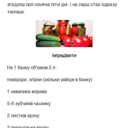
згадуєш про сонячні літні дні. І на серці стає одразу
тепліше.
Інгредієнти
На 1 банку об'ємом 2 л:
помідори, огірки (скільки увійде в банку)
1 невелика морква
5-6 зубчиків часнику
2 листків хрону
2 парасольки кропу