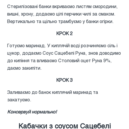
Стерилізовані банки вкриваємо листям смородини,
вишні, хрону, додаємо цілі перчики чилі за смаком.
Вертикально та щільно трамбуємо у банки огірки.
КРОК 2
Готуємо маринад. У киплячій воді розчиняємо сіль і
цукор, додаємо Соус Сацебелі Руна, знов доводимо
до кипіння та вливаємо Столовий оцет Руна 9%,
даємо закипіти.
КРОК 3
Заливаємо до банок киплячий маринад та
закатуємо.
Консервуй нормально!
Кабачки з соусом Сацебелі