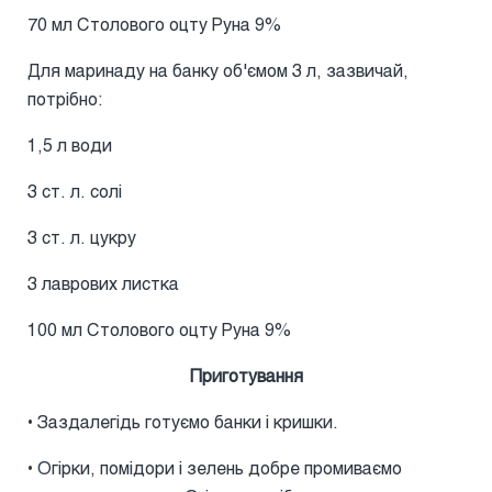
70 мл Столового оцту Руна 9%
Для маринаду на банку об'ємом 3 л, зазвичай,
потрібно:
1,5 л води
3 ст. л. солі
3 ст. л. цукру
3 лаврових листка
100 мл Столового оцту Руна 9%
Приготування
• Заздалегідь готуємо банки і кришки.
• Огірки, помідори і зелень добре промиваємо