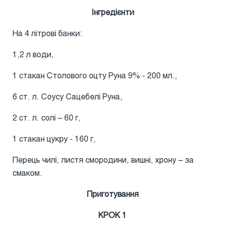
Інгредієнти
На 4 літрові банки:
1,2 л води,
1 стакан Столового оцту Руна 9% - 200 мл.,
6 ст. л. Соусу Сацебелі Руна,
2 ст. л. солі – 60 г,
1 стакан цукру - 160 г,
Перець чилі, листя смородини, вишні, хрону – за
смаком.
Приготування
КРОК 1