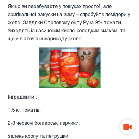
Якщо ви перебуваєте у пошуках простої, але
оригінальної закуски на зиму – спробуйте помідори у
желе. Завдяки Столовому оцту Руна 9% томати
виходять із насиченим кисло-солодким смаком, та
ще й в оточенні маринаду-желе.
Інгредієнти :
1,5 кг томатів,
2-3 червоні болгарські перчини,
зелень кропу та петрушки,