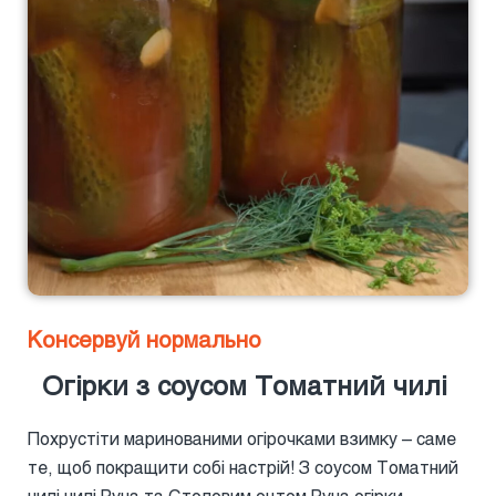
Консервуй нормально
Огірки з соусом Томатний чилі
Похрустіти маринованими огірочками взимку – саме
те, щоб покращити собі настрій! З соусом Томатний
чилі чилі Руна та Столовим оцтом Руна огірки