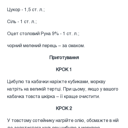
Цукор - 1,5 ст. л.;
Сіль - 1 ст. л.;
Оцет столовий Руна 9% - 1 ст. л.;
чорний мелений перець – за смаком.
Приготування
КРОК 1
Цибулю та кабачки наріжте кубиками, моркву
натріть на великій тертці. При цьому, якщо у вашого
кабачка товста шкірка – її краще очистити.
КРОК 2
У товстому сотейнику нагрійте олію, обсмажте в ній
до золотистого кольору цибулю з морквою.