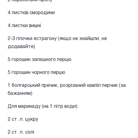
4 листків смородини
4 листки вишні
2-3 гілочки естрагону (якщо не знайшли, не
додавайте)
5 горошин запашного перцю
5 горошин чорного перцю
1 болгарський пречик, розрізаний навпіл перчик (за
бажанням)
Для маринаду (на 1 літр води):
2 ст. л. цукру
2 ст. л. солі