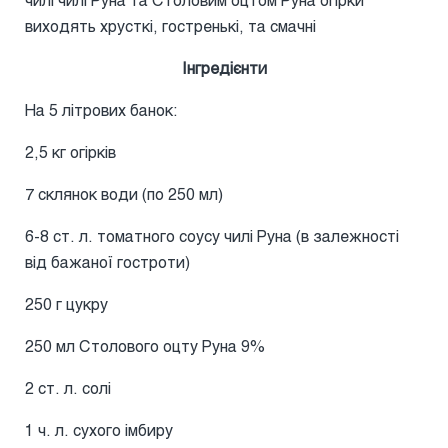
виходять хрусткі, гостренькі, та смачні
Інгредієнти
На 5 літрових банок:
2,5 кг огірків
7 склянок води (по 250 мл)
6-8 ст. л. томатного соусу чилі Руна (в залежності
від бажаної гостроти)
250 г цукру
250 мл Столового оцту Руна 9%
2 ст. л. солі
1 ч. л. сухого імбиру