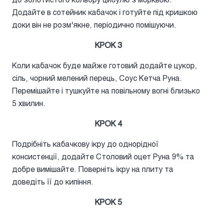
Додайте в сотейник кабачок і готуйте під кришкою
доки він не розм'якне, періодично помішуючи.
КРОК 3
Коли кабачок буде майже готовий додайте цукор,
сіль, чорний мелений перець, Соус Кетча Руна.
Перемішайте і тушкуйте на повільному вогні близько
5 хвилин.
КРОК 4
Подрібніть кабачкову ікру до однорідної
консистенції, додайте Столовий оцет Руна 9% та
добре вимішайте. Поверніть ікру на плиту та
доведіть її до кипіння.
КРОК 5