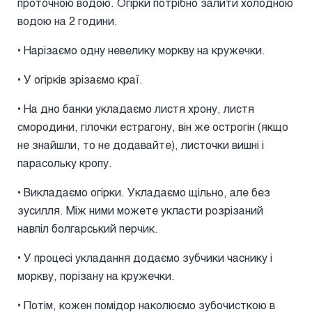
проточною водою. Огірки потрібно залити холодною
водою на 2 години.
• Нарізаємо одну невелику моркву на кружечки.
• У огірків зрізаємо краї.
• На дно банки укладаємо листя хрону, листя
смородини, гілочки естрагону, він же острогін (якщо
не знайшли, то не додавайте), листочки вишні і
парасольку кропу.
• Викладаємо огірки. Укладаємо щільно, але без
зусилля. Між ними можете укласти розрізаний
навпіл болгарський перчик.
• У процесі укладання додаємо зубчики часнику і
моркву, порізану на кружечки.
• Потім, кожен помідор наколюємо зубочисткою в