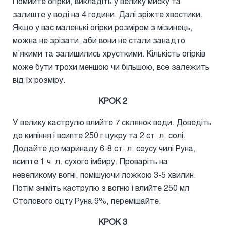
Помийте огірки, викладіть у велику миску та
залиште у воді на 4 години. Далі зріжте хвостики.
Якщо у вас маленькі огірки розміром з мізинець,
можна не зрізати, аби вони не стали занадто
м’якими та залишились хрусткими. Кількість огірків
може бути трохи меншою чи більшою, все залежить
від їх розміру.
КРОК 2
У велику каструлю влийте 7 склянок води. Доведіть
до кипіння і всипте 250 г цукру та 2 ст. л. солі.
Додайте до маринаду 6-8 ст. л. соусу чилі Руна,
всипте 1 ч. л. сухого імбиру. Проваріть на
невеликому вогні, помішуючи ложкою 3-5 хвилин.
Потім зніміть каструлю з вогню і влийте 250 мл
Столового оцту Руна 9%, перемішайте.
КРОК 3