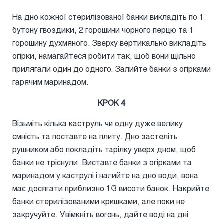
На дно кожної стерилізованої банки викладіть по 1
бутону гвоздики, 2 горошини чорного перцю та 1
горошину духмяного. Зверху вертикально викладіть
огірки, намагайтеся робити так, щоб вони щільно
прилягали один до одного. Залийте банки з огірками
гарячим маринадом.
КРОК 4
Візьміть кілька каструль чи одну дуже велику
ємність та поставте на плиту. Дно застеліть
рушником або покладіть тарілку уверх дном, щоб
банки не тріснули. Виставте банки з огірками та
маринадом у каструлі і налийте на дно води, вона
має досягати приблизно 1/3 висоти банок. Накрийте
банки стерилізованими кришками, але поки не
закручуйте. Увімкніть вогонь, дайте воді на дні