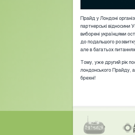
Прайд у Лондоні органі
партнерські відносини У
виборені українцями ост
до подальшого розвитку
але в багатьох питання
Тому, уже другий рік по
лондонського Прайду, а
брехні!