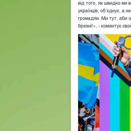
від того, як швидко ми 
українців, обʼєднує, а н
громадян. Ми тут, аби 
брехні!», - коментує св