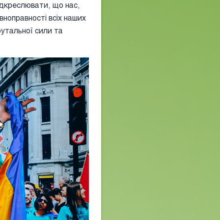
підкреслювати, що нас,
івноправності всіх наших
рутальної сили та