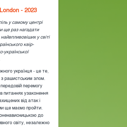
 London - 2023
піль у самому центрі
би ще раз нагадати
 найвпливовіших у світі
раїнського квір-
о-української
.
жного українця - це те,
 з рашистським злом.
а передовій перемогу
 в питаннях узаконення
ахищених від атак і
й ми ще маємо пройти.
иноненависницькою до
ивного світу, незалежно