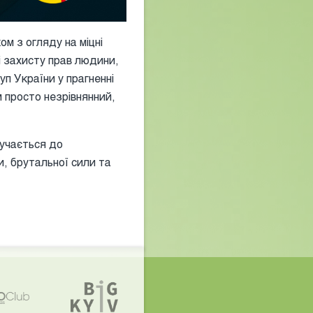
м з огляду на міцні
і захисту прав людини,
уп України у прагненні
 просто незрівнянний,
лучається до
, брутальної сили та