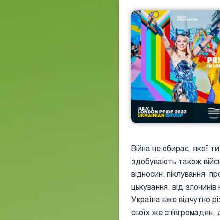
Війна не обирає, якої ти
здобувають також війсь
відносин, піклування пр
цькування, від злочинів 
Україна вже відчутно р
своїх же співгромадян, 