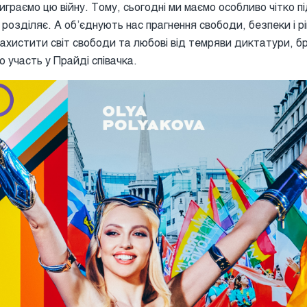
виграємо цю війну. Тому, сьогодні ми маємо особливо чітко 
е розділяє. А обʼєднують нас прагнення свободи, безпеки і р
захистити світ свободи та любові від темряви диктатури, б
ою участь у Прайді співачка.