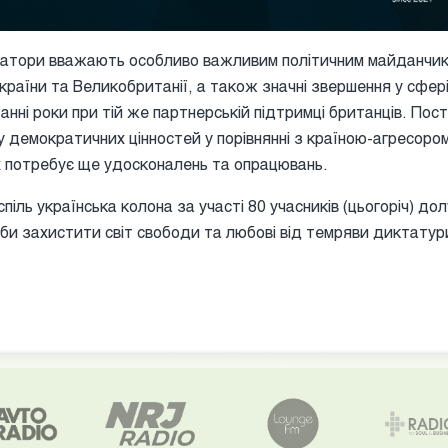
затори вважають особливо важливим політичним майданчико
країни та Великобританії, а також значні звершення у сфер
анні роки при тій же партнерській підтримці британців. Пост
 демократичних цінностей у порівнянні з країною-агресором
х потребує ще удосконалень та опрацювань.
спіль українська колона за участі 80 учасників (цьогоріч) до
би захистити світ свободи та любові від темряви диктатури