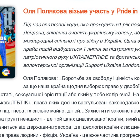
Оля Полякова візьме участь у Pride in
Під час святкової ходи, яка проходить 51 рік пос
Лондона, співачка очолить українську колону, а
міжнародній спільноті про війну в Україні. Одна з
прайд подій відбудеться 1 липня за підтримки ук
патріотичного руху UKRAINEPRIDE та британськ
волонтерської організації Support Ukraine London
Оля Полякова: «Боротьба за свободу і цінність ко
за що наша країна щодня виборює право у двобої
 статі, сексуальної орієнтації або який у тебе колір очей. Н
кові ЛГБТІК+, права яких досі не врегульовані законодавчо
о партнера, їх спільне майно, дітей…Захистити законно нез
на ґрунті ненависті - це той шлях цивілізованої країни, яки
ізниться від держави-агресора, де ідеологія країни є люд
де права людини - фікція. Україна - це вже частина прогрес