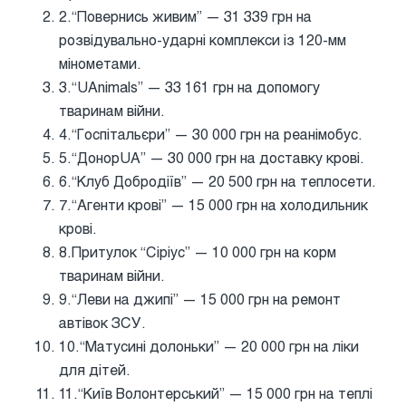
2.“Повернись живим” — 31 339 грн на
розвідувально-ударні комплекси із 120-мм
мінометами.
3.“UAnimals” — 33 161 грн на допомогу
тваринам війни.
4.“Госпітальєри” — 30 000 грн на реанімобус.
5.“ДонорUA” — 30 000 грн на доставку крові.
6.“Клуб Добродіїв” — 20 500 грн на теплосети.
7.“Агенти крові” — 15 000 грн на холодильник
крові.
8.Притулок “Сіріус” — 10 000 грн на корм
тваринам війни.
9.“Леви на джипі” — 15 000 грн на ремонт
автівок ЗСУ.
10.“Матусині долоньки” — 20 000 грн на ліки
для дітей.
11.“Київ Волонтерський” — 15 000 грн на теплі