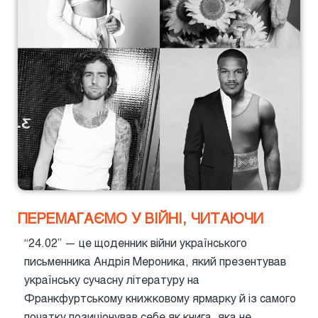
ПЕРЕМАГАЄМО У ВІЙНІ, ЧИТАЮЧИ
“24.02” — це щоденник війни українського
письменника Андрія Мероника, який презентував
українську сучасну літературу на
Франкфуртському книжковому ярмарку й із самого
початку позиціонував себе як книга, яка не