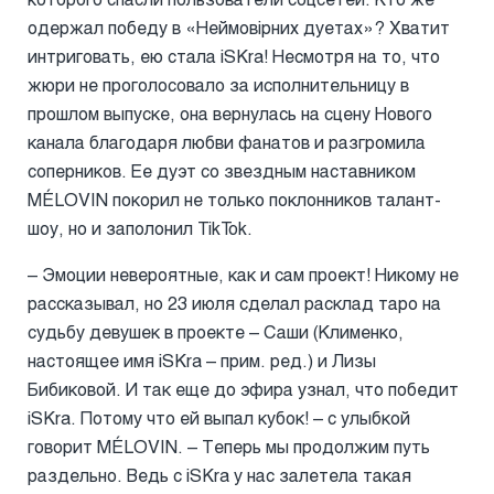
одержал победу в «Неймовірних дуетах»? Хватит
интриговать, ею стала iSKra! Несмотря на то, что
жюри не проголосовало за исполнительницу в
прошлом выпуске, она вернулась на сцену Нового
канала благодаря любви фанатов и разгромила
соперников. Ее дуэт со звездным наставником
MÉLOVIN покорил не только поклонников талант-
шоу, но и заполонил TikTok.
– Эмоции невероятные, как и сам проект! Никому не
рассказывал, но 23 июля сделал расклад таро на
судьбу девушек в проекте – Саши (Клименко,
настоящее имя iSKra – прим. ред.) и Лизы
Бибиковой. И так еще до эфира узнал, что победит
iSKra. Потому что ей выпал кубок! – с улыбкой
говорит MÉLOVIN. – Теперь мы продолжим путь
раздельно. Ведь с iSKra у нас залетела такая