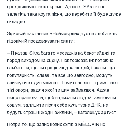
продовжимо шлях окремо. Адже з iSKra в нас
залетіла така крута пісня, що перебити її буде дуже
складно.
Зірковий наставник «Неймовірних дуетів» побажав
підопічній продовжувати сяяти:
– Я казав iSKra багато меседжів на бекстейджі та
перед виходом на сцену. Повторював їй: потрібно
памʼятати, що ти працюєш для людей, і знати, що
популярність, слава, та все що завгодно, можуть
зникнути в один момент. Тому головне – триматися
тієї опори, задля якої ти цим займаєшся. Адже
якщо працювати, щоб надихати людей, змінювати
соціум, залишити після себе культурне ДНК, не
будуть страшні жодні виклики, – наголошує артист.
Попри те, що запис нових фітів з MÉLOVIN не