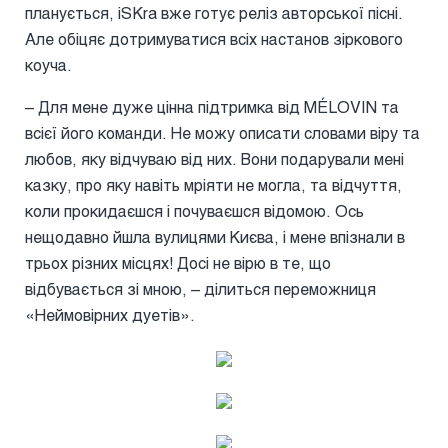
планується, iSKra вже готує реліз авторської пісні.
Але обіцяє дотримуватися всіх настанов зіркового
коуча.
– Для мене дуже цінна підтримка від MÉLOVIN та
всієї його команди. Не можу описати словами віру та
любов, яку відчуваю від них. Вони подарували мені
казку, про яку навіть мріяти не могла, та відчуття,
коли прокидаєшся і почуваєшся відомою. Ось
нещодавно йшла вулицями Києва, і мене впізнали в
трьох різних місцях! Досі не вірю в те, що
відбувається зі мною, – ділиться переможниця
«Неймовірних дуетів».