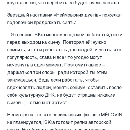
крутая песня, что перебить ее будет очень сложно.
Звездный наставник «Неймовірних дуетів» пожелал
подопечной продолжать сиять:
– Я говорил iSKra много месседжей на бэкстейдже и
перед выходом на сцену. Повторял ей: нужно
помнить, что ты работаешь для людей, и знать, что
популярность, слава и все что угодно могут
исчезнуть в один момент. Поэтому главное –
держаться той опоры, ради которой ты этим
занимаешься. Ведь если работать, чтобы
вдохновлять людей, менять социум, оставить после
себя культурную ДНК, не будут страшны никакие
вызовы, – отмечает артист.
Несмотря на то, что запись новых фитов с MÉLOVIN
не планируется, iSKra готовит релиз авторской
песни. Но обещает соблюдать все установки