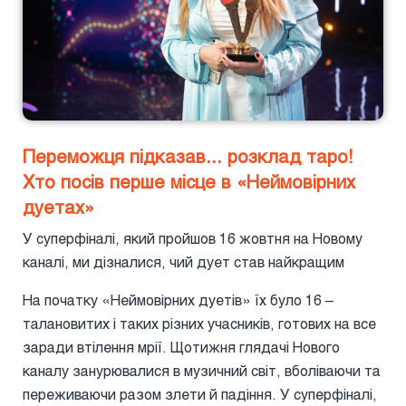
Переможця підказав... розклад таро!
Хто посів перше місце в «Неймовірних
дуетах»
У суперфіналі, який пройшов 16 жовтня на Новому
каналі, ми дізналися, чий дует став найкращим
На початку «Неймовірних дуетів» їх було 16 –
талановитих і таких різних учасників, готових на все
заради втілення мрії. Щотижня глядачі Нового
каналу занурювалися в музичний світ, вболіваючи та
переживаючи разом злети й падіння. У суперфіналі,