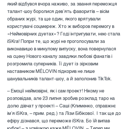
який відбувся вчора наживо, за звання переможця
талант-шоу боролися девʼять фаворитів – вісім
обраних журі, та ще один, якого врятували
користувачі соцмереж. Хто ж виборов перемогу в
«Неймовірних дуетах»? Годі інтригувати, нею стала
iSKra! Попри те, що журі не проголосували за
виконавицю в минулому випуску, вона повернулася
на сцену Нового каналу завдяки любові фанатів і
розгромила суперників. Її дует із зірковим
наставником MÉLOVIN підкорив не лише
шанувальників талант-шоу, а й заполонив TikTok.
– Емоції неймовірні, як і сам проект! Нікому не
розповідав, але 23 липня зробив розклад таро на
долю дівчат у проекті – Саші (Клименко, справжнє
імʼя iSKra, – прим. ред.) та Лізи Бібікової. І так ще до
ефіру дізнався, що переможе iSKra. Бо їй випав
кубок! – з усмішкою каже MÉLOVIN. – Тепер ми