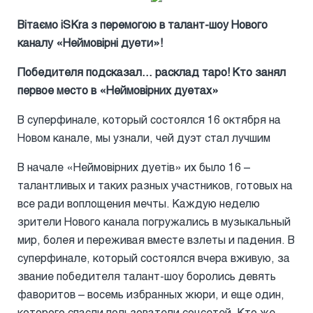
Вітаємо iSKra з перемогою в талант-шоу Нового
каналу «Неймовірні дуети»!
Победителя подсказал... расклад таро! Кто занял
первое место в «
Неймовірних дуетах
»
В суперфинале, который состоялся 16 октября на
Новом канале, мы узнали, чей дуэт стал лучшим
В начале «Неймовірних дуетів» их было 16 –
талантливых и таких разных участников, готовых на
все ради воплощения мечты. Каждую неделю
зрители Нового канала погружались в музыкальный
мир, болея и переживая вместе взлеты и падения. В
суперфинале, который состоялся вчера вживую, за
звание победителя талант-шоу боролись девять
фаворитов – восемь избранных жюри, и еще один,
которого спасли пользователи соцсетей. Кто же