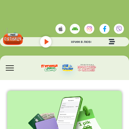
TARABAROVA
- МИ ВІРИМ В ЛЮБОВ
Play