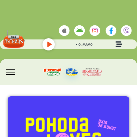
VAHA
- О, МАМО
Play