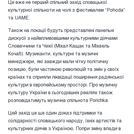
Це вже не перший спільний захід словацької
культурної спільноти на чолі з фестивалем “Pohoda”
та UAME.
Також на локації будуть представлені панельні
дискусії з найвпливовішими культурними діячами
Словаччини та Чехії (Міхал Кащак та Міхаель
Кочаб). Музиканти, культурні та музичні
менеджери, які завжди мали чітку політичну
позицію, були частиною революцій та змін у своїх
країнах та сприяли ліквідації поширення радянської
культури в європейському просторі. Про музичну
культуру України в сьогоднішніх реаліях також
розповідатимуть музична спільнота Porichka.
Цей захід це ще один доказ підтримки та
солідарності словацького народу, їхніх артистів та
культурних діячів з Україною. Попри зміну влади в