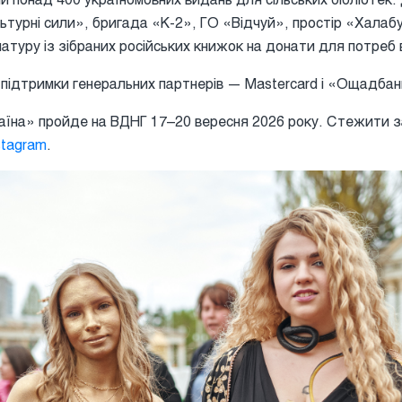
ьтурні сили», бригада «К-2», ГО «Відчуй», простір «Халабу
атуру із зібраних російських книжок на донати для потреб 
 підтримки генеральних партнерів — Mastercard і «Ощадба
аїна» пройде на ВДНГ 17–20 вересня 2026 року. Стежити 
stagram
.