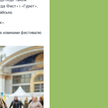
да Фест» і «Гуркіт»,
війська.
нк».
за новинами фестивалю