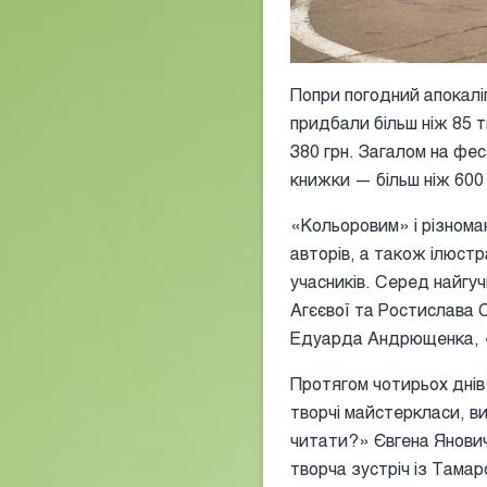
Попри погодний апокаліп
придбали більш ніж 85 т
380 грн. Загалом на фес
книжки — більш ніж 600 г
«Кольоровим» і різнома
авторів, а також ілюстр
учасників. Серед найгуч
Агєєвої та Ростислава 
Едуарда Андрющенка, «Бі
Протягом чотирьох днів 
творчі майстеркласи, в
читати?» Євгена Яновича
творча зустріч із Тамар