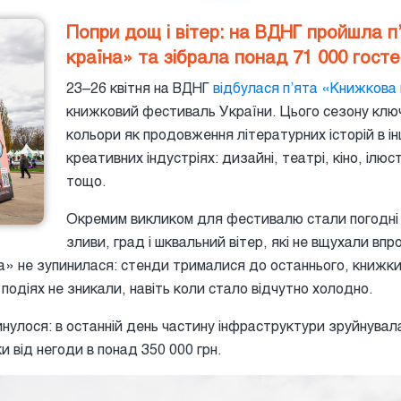
Попри дощ і вітер: на ВДНГ пройшла 
країна» та зібрала понад 71 000 госте
23–26 квітня на ВДНГ
відбулася п’ята «Книжкова
книжковий фестиваль України. Цього сезону кл
кольори як продовження літературних історій в і
креативних індустріях: дизайні, театрі, кіно, ілюст
тощо.
Окремим викликом для фестивалю стали погодні 
зливи, град і шквальний вітер, які не вщухали впр
» не зупинилася: стенди трималися до останнього, книжки
подіях не зникали, навіть коли стало відчутно холодно.
минулося: в останній день частину інфраструктури зруйнувал
и від негоди в понад 350 000 грн.