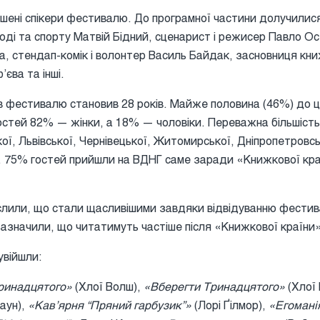
шені спікери фестивалю. До програмної частини долучилис
оді та спорту Матвій Бідний, сценарист і режисер Павло Ост
ка, стендап-комік і волонтер Василь Байдак, засновниця кн
єва та інші.
ів фестивалю становив 28 років. Майже половина (46%) до ц
гостей 82% — жінки, а 18% — чоловіки. Переважна більшіст
ої, Львівської, Чернівецької, Житомирської, Дніпропетровськ
. 75% гостей прийшли на ВДНГ саме заради «Книжкової кра
слили, що стали щасливішими завдяки відвідуванню фестива
 зазначили, що читатимуть частіше після «Книжкової країни
увійшли:
ринадцятого»
(Хлої Волш),
«Вберегти Тринадцятого»
(Хлої
аун),
«Кав’ярня “Пряний гарбузик”»
(Лорі Ґілмор),
«Егомані