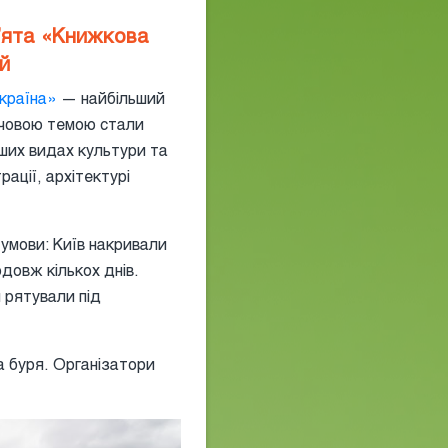
п’ята «Книжкова
й
 країна»
— найбільший
ючовою темою стали
нших видах культури та
рації, архітектурі
умови: Київ накривали
одовж кількох днів.
 рятували під
а буря. Організатори