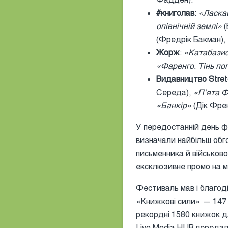
#книголав:
«Ласкав
опівнічній землі»
(
(Фредрік Бакман),
Жорж
:
«Катабази
«Фаренго. Тінь п
Видавництво Stret
Середа),
«Пʼята Ф
«Банкір»
(Дік Фре
У передостанній день ф
визначали найбільш обг
письменника й військов
ексклюзивне промо на 
Фестиваль мав і благод
«Книжкові сили» — 147 4
рекордні 1580 книжок д
Live Media HUB передал