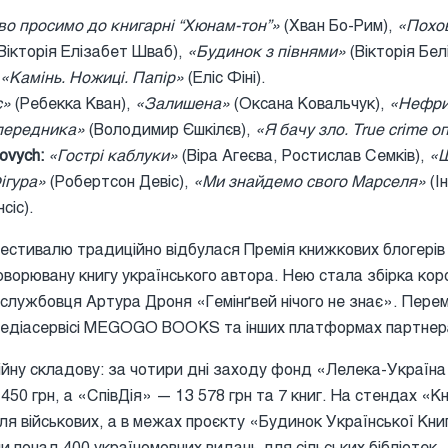
о просимо до книгарні “Хюнам-тон”»
(Хван Бо-Рим),
«Похов
Вікторія Елізабет Шваб),
«Будинок з півнями»
(Вікторія Бел
«Камінь. Ножиці. Папір»
(Еліс Фіні).
с»
(Ребекка Кван),
«Залишена»
(Оксана Ковальчук),
«Нефри
опередника»
(Володимир Єшкілєв),
«Я бачу зло. True crime о
ovych:
«Гострі каблуки»
(Віра Агеєва, Ростислав Семків),
«Щ
ігура»
(Робертсон Девіс),
«Ми знайдемо свого Марселя»
(І
нсіс).
естивалю традиційно відбулася Премія книжкових блогерів
оворювану книгу українського автора. Нею стала збірка кор
ослужбовця Артура Дроня «Гемінґвей нічого не знає». Пер
медіасервісі MEGOGO BOOKS та інших платформах партнер
ійну складову: за чотири дні заходу фонд «Лелека-Україна»
50 грн, а «СпівДія» — 13 578 грн та 7 книг. На стендах «К
ля військових, а в межах проєкту «Будинок Української Кни
и понад 400 україномовних видань для сільських бібліотек.