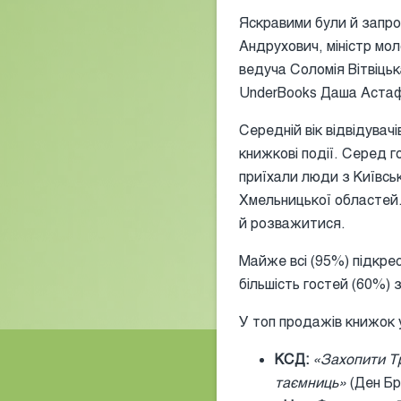
Яскравими були й запро
Андрухович, міністр мол
ведуча Соломія Вітвіць
UnderBooks Даша Астаф’
Середній вік відвідувач
книжкові події. Серед 
приїхали люди з Київськ
Хмельницької областей
й розважитися.
Майже всі (95%) підкре
більшість гостей (60%)
У топ продажів книжок 
КСД:
«Захопити Т
таємниць»
(Ден Бр