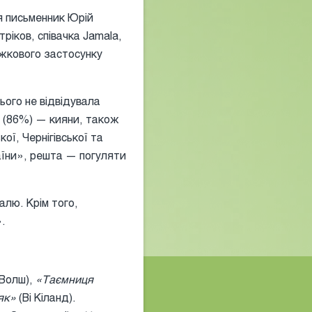
я письменник Юрій
ріков, співачка Jamala,
ижкового застосунку
ього не відвідувала
ь (86%) — кияни, також
ої, Чернігівської та
їни», решта — погуляти
лю. Крім того,
».
 Волш),
«Таємниця
як»
(Ві Кіланд).