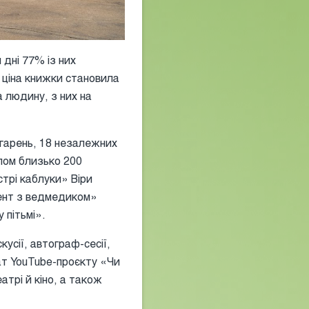
 дні 77% із них
я ціна книжки становила
а людину, з них на
игарень, 18 незалежних
алом близько 200
стрі каблуки» Віри
гент з ведмедиком»
 пітьмі».
кусії, автограф-сесії,
ат YouTube-проєкту «Чи
атрі й кіно, а також