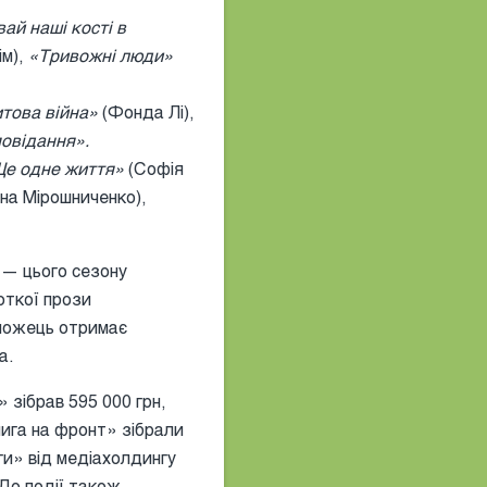
ай наші кості в
ім),
«Тривожні люди»
това війна»
(Фонда Лі),
повідання».
е одне життя»
(Софія
нна Мірошниченко),
 — цього сезону
откої прози
еможець отримає
а.
 зібрав 595 000 грн,
нига на фронт» зібрали
ги» від медіахолдингу
 До події також