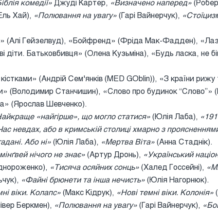
іблія комедії»
Джуді Картер,
«Визначено наперед»
(Робер
Ель Хай),
«Полювання на увагу»
(Гарі Вайнерчук),
«Стоїциз
і» (Алі Гейзелвуд), «Бойфренд» (Фріда Мак-Фадден), «Лаз
ві діти. Батьковбивця» (Олена Кузьміна), «Будь ласка, не б
з кістками» (Андрій Сем'янків (MED GOblin)), «З країни рижу
и» (Володимир Станчишин), «Слово про будинок “Слово”» (
га» (Ярослав Шевченко).
айкраще «найгірше», що могло статися»
(Юлія Лаба),
«191
Час невдах, або в кримській столиці хмарно з прояснення
адані. Або ні»
(Юлія Лаба),
«Мертва Віта»
(Анна Стаднік).
мінґвей нічого не знає»
(Артур Дронь),
«Український націо
днороженко),
«Тисяча осяйних сонць»
(Халед Госсейні),
«М
ьчук),
«Файні брюнети та інша нечисть»
(Юлія Нагорнюк).
мні віки. Колапс»
(Макс Кідрук),
«Нові темні віки. Колонія»
(
івер Беркмен),
«Полювання на увагу»
(Гарі Вайнерчук),
«Бо