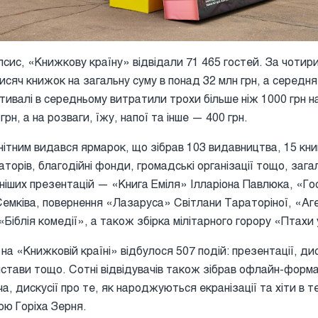
сис, «Книжкову країну» відвідали 71 465 гостей. За чотири
исяч книжок на загальну суму в понад 32 млн грн, а середн
тивалі в середньому витратили трохи більше ніж 1000 грн н
рн, а на розваги, їжу, напої та інше — 400 грн.
нітним видався ярмарок, що зібрав 103 видавництва, 15 кн
аторів, благодійні фонди, громадські організації тощо, заг
ніших презентацій — «Книга Еміля» Ілларіона Павлюка, «Го
Семківа, повернення «Лазаруса» Світлани Тараторіної, «А
блія комедії», а також збірка мілітарного горору «Птахи у
на «Книжковій країні» відбулося 507 подій: презентації, дис
истави тощо. Сотні відвідувачів також зібрав офлайн-форм
, дискусії про те, як народжуються екранізації та хіти в те
ою Горіха Зерня.