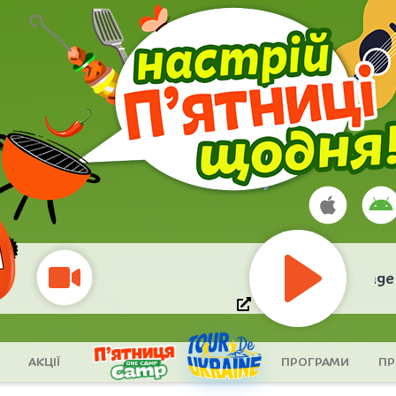
Army of Lovers
- La Plage De
Play
АКЦІЇ
ПРОГРАМИ
ПР