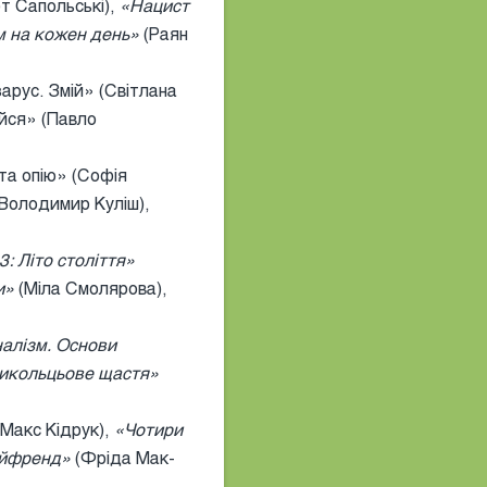
т Сапольські),
«Нацист
м на кожен день»
(Раян
арус. Змій» (Світлана
ійся» (Павло
 та опію» (Софія
Володимир Куліш),
3: Літо століття»
ми»
(Міла Смолярова),
налізм. Основи
икольцьове щастя»
Макс Кідрук),
«Чотири
йфренд»
(Фріда Мак-