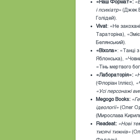
«Наш Формат»:
«Б
і психіатр»
(Джек 
Голідей).
Vivat
: «Не закохан
Тараторіна), «Зміє
Белянський).
«Віхола»
: «Танці 
Яблонська), «Човн
«Тінь мертвого бо
«Лабораторія»:
«Н
(Флоріан Іллієс),
«
«Усі персонажі виг
Megogo Books:
«Ге
ідеології»
(Олег О
(Мирослава Кирил
Readeat:
«Нові те
тисячі тижнів»
(Ол
Фадден).