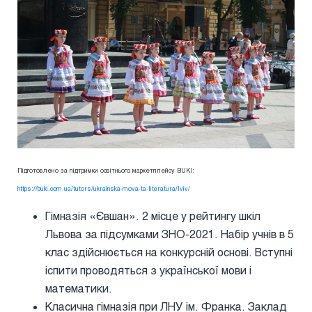
Підготовлено за підтримки освітнього маркетплейсу BUKI:
https://buki.com.ua/tutors/ukrainska-mova-ta-literatura/lviv/
Гімназія «Євшан». 2 місце у рейтингу шкіл
Львова за підсумками ЗНО-2021. Набір учнів в 5
клас здійснюється на конкурсній основі. Вступні
іспити проводяться з української мови і
математики.
Класична гімназія при ЛНУ ім. Франка. Заклад