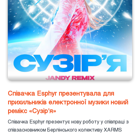
Співачка Esphyr презентувала для
прихильників електронної музики новий
ремікс «Сузірʼя»
Співачка Esphyr презентує нову роботу у співпраці з
співзасновником Берлінського колективу XARMS