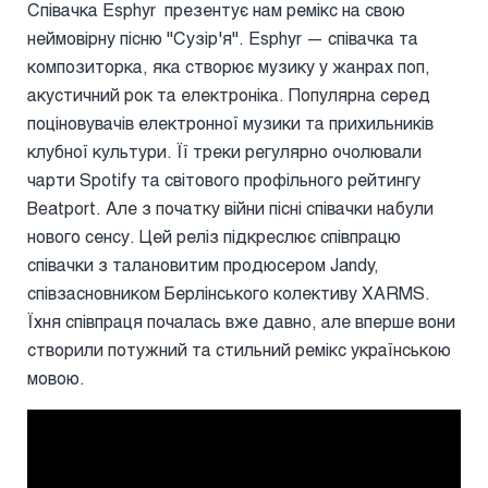
Співачка Esphyr презентує нам ремікс на свою
неймовірну пісню "Сузір'я". Esphyr — співачка та
композиторка, яка створює музику у жанрах поп,
акустичний рок та електроніка. Популярна серед
поціновувачів електронної музики та прихильників
клубної культури. Її треки регулярно очолювали
чарти Spotify та світового профільного рейтингу
Beatport. Але з початку війни пісні співачки набули
нового сенсу. Цей реліз підкреслює співпрацю
співачки з талановитим продюсером Jandy,
співзасновником Берлінського колективу XARMS.
Їхня співпраця почалась вже давно, але вперше вони
створили потужний та стильний ремікс українською
мовою.