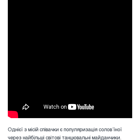
Однієї з місій співачки є популяризація солов’їної
через найбільші світові танцювальні майданчики.