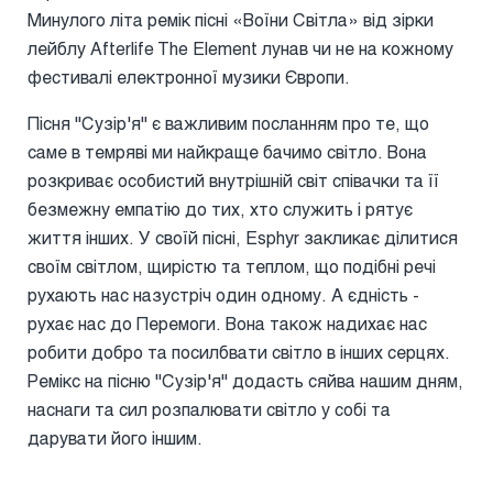
Минулого літа ремік пісні «Воїни Світла» від зірки
лейблу Afterlife The Element лунав чи не на кожному
фестивалі електронної музики Європи.
Пісня "Сузір'я" є важливим посланням про те, що
саме в темряві ми найкраще бачимо світло. Вона
розкриває особистий внутрішній світ співачки та її
безмежну емпатію до тих, хто служить і рятує
життя інших. У своїй пісні, Esphyr закликає ділитися
своїм світлом, щирістю та теплом, що подібні речі
рухають нас назустріч один одному. А єдність -
рухає нас до Перемоги. Вона також надихає нас
робити добро та посилбвати світло в інших серцях.
Ремікс на пісню "Сузір'я" додасть сяйва нашим дням,
наснаги та сил розпалювати світло у собі та
дарувати його іншим.