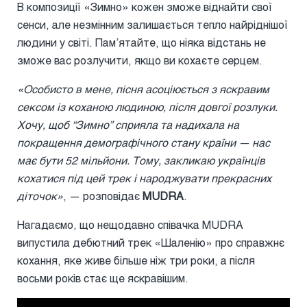
В композиції «Зимно» кожен зможе віднайти свої
сенси, але незмінним залишається тепло найріднішої
людини у світі. Пам’ятайте, що ніяка відстань не
зможе вас розлучити, якщо ви кохаєте серцем.
«Особисто в мене, пісня асоціюється з яскравим
сексом із коханою людиною, після довгої розлуки.
Хочу, щоб “Зимно” сприяла та надихала на
покращення демографічного стану країни — нас
має бути 52 мільйони. Тому, закликаю українців
кохатися під цей трек і народжувати прекрасних
діточок»
, — розповідає
MUDRA
.
Нагадаємо, що нещодавно співачка MUDRA
випустила дебютний трек «Шаленію» про справжнє
кохання, яке живе більше ніж три роки, а після
восьми років стає ще яскравішим.