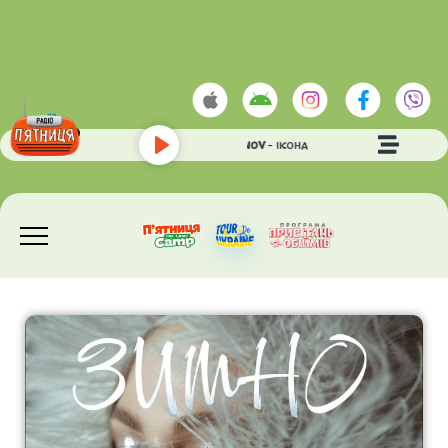
IVAN LIULENOV
- ІКОНА
Play