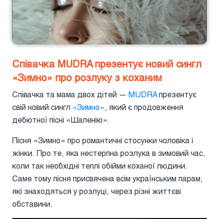
Співачка MUDRA презентує новий сингл
«Зимно» про розлуку з коханим
Співачка та мама двох дітей —
MUDRA
презентує
свій новий сингл
«Зимно»
, який є продовження
дебютної пісні «Шаленію».
Пісня «Зимно» про романтичні стосунки чоловіка і
жінки. Про те, яка нестерпна розлука в зимовий час,
коли так необхідні теплі обійми коханої людини.
Саме тому пісня присвячена всім українським парам,
які знаходяться у розлуці, через різні життєві
обставини.