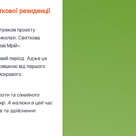
кової резиденції
дтреком проєкту
Миколая. Святкова
ові Мрій».
овий період. Адже це
смішкою від першого
яскравого,
оти та сімейного
ир. А малюки в цей час
в та здійснення