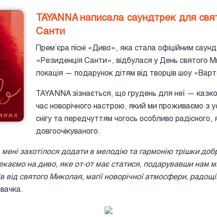
TAYANNA написала саундтрек для свят
Санти
Премʼєра пісні «Диво», яка стала офіційним саун
«Резиденція Санти», відбулася у День святого 
локація — подарунок дітям від творців шоу «Варт
TAYANNA зізнається, що грудень для неї — казк
час новорічного настрою, який ми проживаємо з у
снігу та передчуттям чогось особливо радісного, 
довгоочікуваного.
мені захотілося додати в мелодію та гармонію трішки добр
чекаємо на диво, яке от-от має статися, подарувавши нам м
ів від святого Миколая, магії новорічної атмосфери, радощі
вачка.