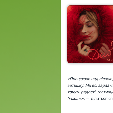
«Працюючи над піснею, 
затишку. Ми всі зараз 
хочуть радості, гостинц
бажань»,
— ділиться спі