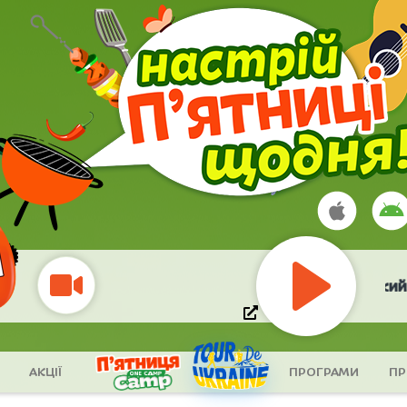
Гарік Кричевський
Play
АКЦІЇ
ПРОГРАМИ
ПР