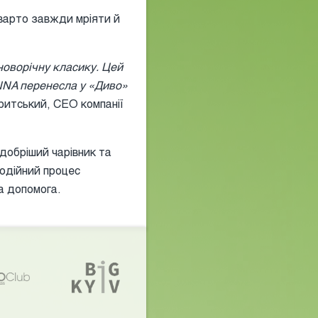
 варто завжди мріяти й
новорічну класику. Цей
NNA перенесла у «Диво»
ритський, СЕО компанії
йдобріший чарівник та
додійний процес
а допомога.