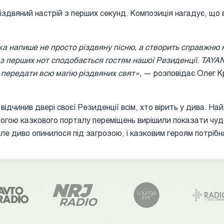
іздвяний настрій з перших секунд. Композиція нагадує, що
ка напише не просто різдвяну пісню, а створить справжню 
з перших нот сподобається гостям нашої Резиденції. TAYA
 передати всю магію різдвяних свят»,
— розповідає Олег К
відчинив двері своєї Резиденції всім, хто вірить у дива. На
могою казкового порталу переміщень вирішили показати чу
ле диво опинилося під загрозою, і казковим героям потрібн