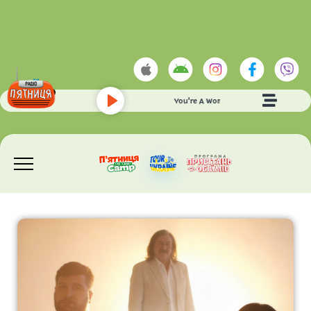
BAD BOYS BLUE
- You're A Woman
Play