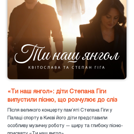
«Ти наш янгол»: діти Степана Гіги
випустили пісню, що розчулює до сліз
Після великого концерту пам’яті Степана Гіги у
Палаці спорту в Києві його діти представили
особливу музичну роботу — щиру та глибоку пісню-
присвяту «Ти наш янгол».