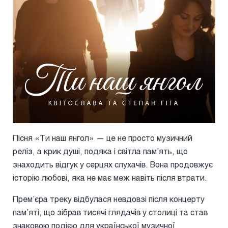
Пісня «Ти наш янгол» — це не просто музичний
реліз, а крик душі, подяка і світла пам’ять, що
знаходить відгук у серцях слухачів. Вона продовжує
історію любові, яка не має меж навіть після втрати.
Прем’єра треку відбулася невдовзі після концерту
пам’яті, що зібрав тисячі глядачів у столиці та став
знаковою подією для української музичної