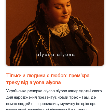
Тільки з людьми є любов: прем’єра
треку від alyona alyona
Українська реперка alyona alyona напередодні свого
дня народження презентує новий трек «Там, де
немає людей» — проникливу музичну історію про
пошук тиші, внутрішньої рівноваги й те, чому