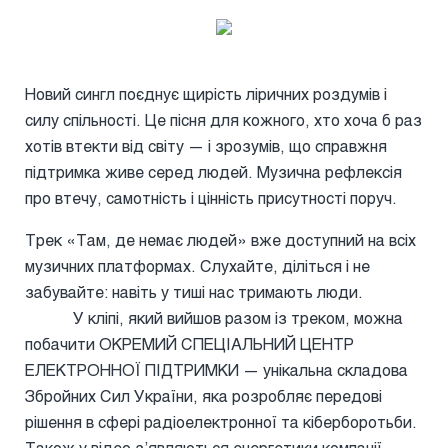
Новий сингл поєднує щирість ліричних роздумів і
силу спільності. Це пісня для кожного, хто хоча б раз
хотів втекти від світу — і зрозумів, що справжня
підтримка живе серед людей. Музична рефлексія
про втечу, самотність і цінність присутності поруч.
Трек «Там, де немає людей» вже доступний на всіх
музичних платформах. Слухайте, діліться і не
забувайте: навіть у тиші нас тримають люди.
У кліпі, який вийшов разом із треком, можна
побачити ОКРЕМИЙ СПЕЦІАЛЬНИЙ ЦЕНТР
ЕЛЕКТРОННОЇ ПІДТРИМКИ — унікальна складова
Збройних Сил України, яка розробляє передові
рішення в сфері радіоелектронної та кіберборотьби.
Також у відео з’являються енергетики компанії