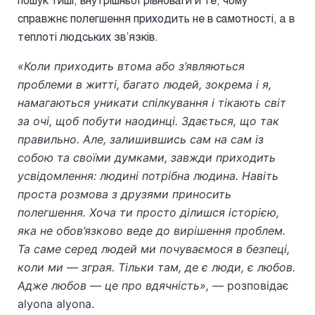
справжнє полегшення приходить не в самотності, а в
теплоті людських зв’язків.
«Коли приходить втома або з’являються
проблеми в житті, багато людей, зокрема і я,
намагаються уникати спілкування і тікають світ
за очі, щоб побути наодинці. Здається, що так
правильно. Але, залишившись сам на сам із
собою та своїми думками, завжди приходить
усвідомлення: людині потрібна людина. Навіть
проста розмова з друзями приносить
полегшення. Хоча ти просто ділишся історією,
яка не обов’язково веде до вирішення проблем.
Та саме серед людей ми почуваємося в безпеці,
коли ми — зграя. Тільки там, де є люди, є любов.
Адже любов — це про вдячність»,
— розповідає
alyona alyona.