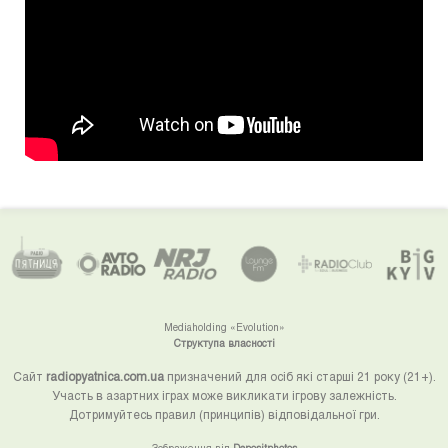
Mediaholding «Evolution»
Структупа власності
Сайт
radiopyatnica.com.ua
призначений для осіб які старші 21 року (21+).
Участь в азартних іграх може викликати ігрову залежність.
Дотримуйтесь правил (принципів) відповідальної гри.
Зображення від
Depositphotos