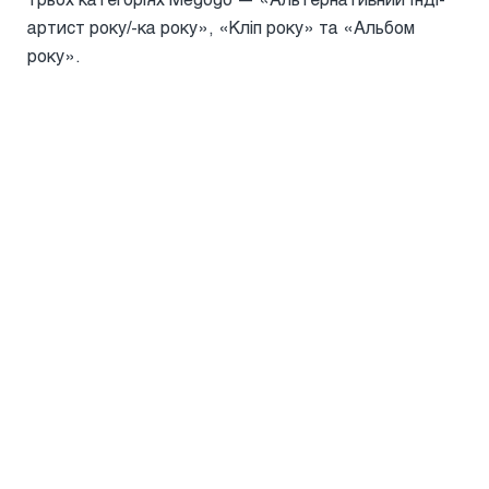
артист року/-ка року», «Кліп року» та «Альбом
року».