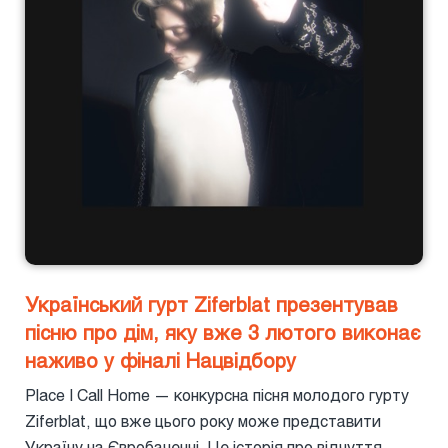
Український гурт Ziferblat презентував
пісню про дім, яку вже 3 лютого виконає
наживо у фіналі Нацвідбору
Place I Call Home — конкурсна пісня молодого гурту
Ziferblat, що вже цього року може представити
Україну на Євробаченні. Це історія про відчуття