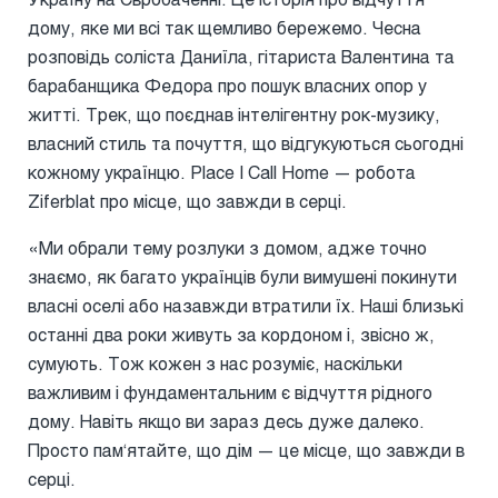
дому, яке ми всі так щемливо бережемо. Чесна
розповідь соліста Даниїла, гітариста Валентина та
барабанщика Федора про пошук власних опор у
житті. Трек, що поєднав інтелігентну рок-музику,
власний стиль та почуття, що відгукуються сьогодні
кожному українцю. Place I Call Home — робота
Ziferblat про місце, що завжди в серці.
«Ми обрали тему розлуки з домом, адже точно
знаємо, як багато українців були вимушені покинути
власні оселі або назавжди втратили їх. Наші близькі
останні два роки живуть за кордоном і, звісно ж,
сумують. Тож кожен з нас розуміє, наскільки
важливим і фундаментальним є відчуття рідного
дому. Навіть якщо ви зараз десь дуже далеко.
Просто пам‘ятайте, що дім — це місце, що завжди в
серці.