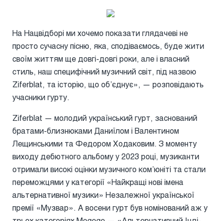
На Нацвідборі ми хочемо показати глядачеві не
просто сучасну пісню, яка, сподіваємось, буде жити
своїм життям ще довгі-довгі роки, але і власний
стиль, наш специфічний музичний світ, під назвою
Ziferblat, та історію, що об’єднує», — розповідають
учасники гурту.
Ziferblat — молодий український гурт, заснований
братами-близнюками Даниїлом і Валентином
Лещинськими та Федором Ходаковим. З моменту
виходу дебютного альбому у 2023 році, музиканти
отримали високі оцінки музичного ком’юніті та стали
переможцями у категорії «Найкращі нові імена
альтернативної музики» Незалежної української
премії «Музвар». А восени гурт був номінований аж у
трьох категоріях Megogo — «Альтернативний Інді-