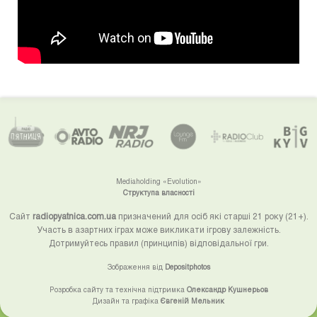
Mediaholding «Evolution»
Структупа власності
Сайт
radiopyatnica.com.ua
призначений для осіб які старші 21 року (21+).
Участь в азартних іграх може викликати ігрову залежність.
Дотримуйтесь правил (принципів) відповідальної гри.
Зображення від
Depositphotos
Розробка сайту та технічна підтримка
Олександр Кушнерьов
Дизайн та графіка
Євгеній Мельник