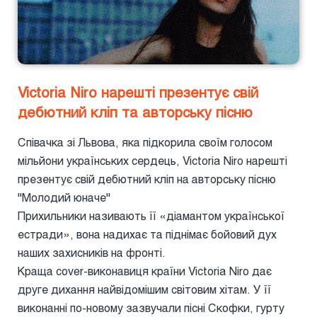
Victoria Niro нарешті презентує свій
дебютний кліп та авторську пісню
Співачка зі Львова, яка підкорила своїм голосом
мільйони українських сердець, Victoria Niro нарешті
презентує свій дебютний кліп на авторську пісню
"Молодий юначе"
Прихильники називають її «діамантом української
естради», вона надихає та піднімає бойовий дух
наших захисників на фронті.
Краща cover-виконавиця країни Victoria Niro дає
друге дихання найвідомішим світовим хітам. У її
виконанні по-новому зазвучали пісні Скофки, гурту