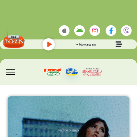
МИРЗОЯН АРСЕН
- Можеш як я
Play