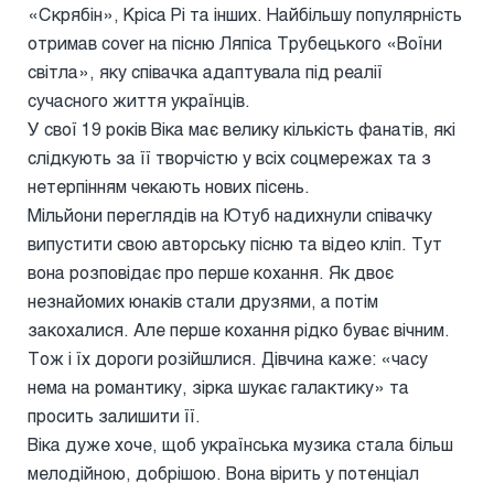
«Скрябін», Кріса Рі та інших. Найбільшу популярність
отримав cover на пісню Ляпіса Трубецького «Воїни
світла», яку співачка адаптувала під реалії
сучасного життя українців.
У свої 19 років Віка має велику кількість фанатів, які
слідкують за її творчістю у всіх соцмережах та з
нетерпінням чекають нових пісень.
Мільйони переглядів на Ютуб надихнули співачку
випустити свою авторську пісню та відео кліп. Тут
вона розповідає про перше кохання. Як двоє
незнайомих юнаків стали друзями, а потім
закохалися. Але перше кохання рідко буває вічним.
Тож і їх дороги розійшлися. Дівчина каже: «часу
нема на романтику, зірка шукає галактику» та
просить залишити її.
Віка дуже хоче, щоб українська музика стала більш
мелодійною, добрішою. Вона вірить у потенціал