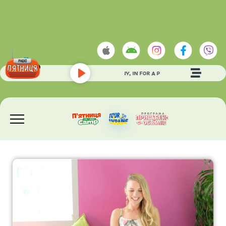
ARABESQUE
- IN FOR A PENNY, IN FOR A POUND
Play