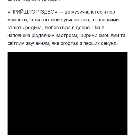
«ПРИЙШЛО РІЗДВО» — це музична історія про
моменти, коли світ ніби зупиняється, а головними
стають родина, любов і віра в добро. Пісня
наповнена різдвяним настроєм, щирими емоціями та
світлим звучанням, яке огортає з перших секунд.