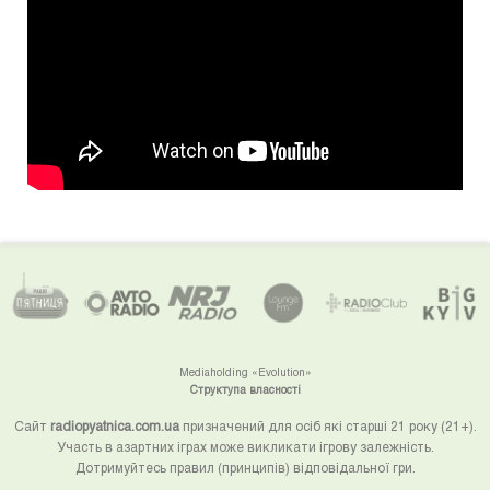
Mediaholding «Evolution»
Структупа власності
Сайт
radiopyatnica.com.ua
призначений для осіб які старші 21 року (21+).
Участь в азартних іграх може викликати ігрову залежність.
Дотримуйтесь правил (принципів) відповідальної гри.