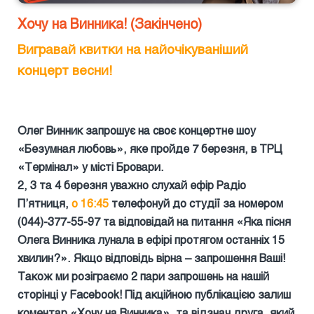
Хочу на Винника! (Закінчено)
Вигравай квитки на найочікуваніший
концерт весни!
Олег Винник запрошує на своє концертне шоу
«Безумная любовь», яке пройде 7 березня, в ТРЦ
«Термінал» у місті Бровари.
2, 3 та 4 березня уважно
слухай ефір Радіо
П’ятниця,
о 16:45
телефонуй до
студії за номером
(044)-377-55-97
та відповідай на питання «Яка пісня
Олега Винника лунала в ефірі протягом останніх 15
хвилин?». Якщо відповідь вірна – запрошення Ваші!
Також ми розіграємо 2 пари запрошень на нашій
сторінці у
Facebook
! Під акційною публікацією залиш
коментар «Хочу на Винника», та відзнач друга, який