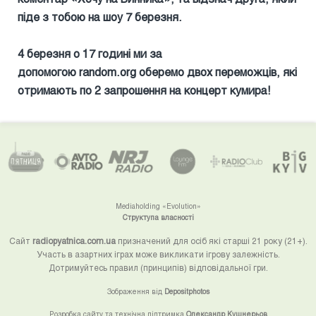
піде з тобою на шоу 7 березня.
4 березня о 17 годині ми за
допомогою
random
.
org
оберемо двох переможців, які
отримають по 2 запрошення на концерт кумира!
Mediaholding «Evolution»
Структупа власності
Сайт
radiopyatnica.com.ua
призначений для осіб які старші 21 року (21+).
Участь в азартних іграх може викликати ігрову залежність.
Дотримуйтесь правил (принципів) відповідальної гри.
Зображення від
Depositphotos
Розробка сайту та технічна підтримка
Олександр Кушнерьов