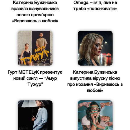
Катерина Бужинська
Omega – ім'я, яке не
вразила шанувальників
треба «пояснювати»
новою прем’єрою
«Вириваюсь з любові»
Гурт METELyK презентує
Катерина Бужинська
новий сингл — “Амур
випустила вірусну пісню
Тужур”
про кохання «Вириваюсь з
любові»