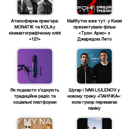
Атмосферна прем’єра:
Майбутнє вже тут: у Києві
MONATIK та KOLA у
презентували фільм
кінематографічному кліпі
«Трон: Арес» з
«127»
Джаредом Лето
Як подкасти з'єднують
Шугар і IVAN LIULENOV у
традиційне радіо та
новому треку «ПАНІЧКА»:
соціальні платформи
коли гумор перемагає
паніку