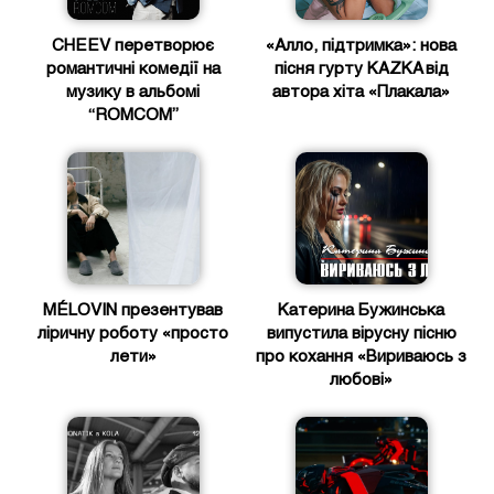
CHEEV перетворює
«Алло, підтримка»: нова
романтичні комедії на
пісня гурту KAZKA від
музику в альбомі
автора хіта «Плакала»
“ROMCOM”
MÉLOVIN презентував
Катерина Бужинська
ліричну роботу «просто
випустила вірусну пісню
лети»
про кохання «Вириваюсь з
любові»