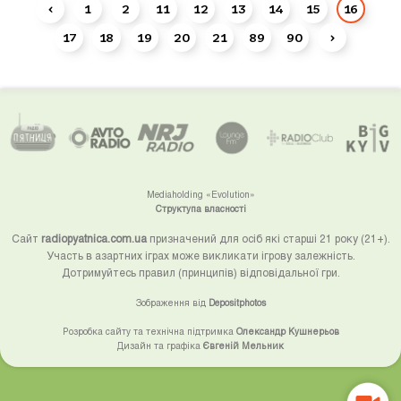
‹
1
2
11
12
13
14
15
16
17
18
19
20
21
89
90
›
Mediaholding «Evolution»
Структупа власності
Сайт
radiopyatnica.com.ua
призначений для осіб які старші 21 року (21+).
Участь в азартних іграх може викликати ігрову залежність.
Дотримуйтесь правил (принципів) відповідальної гри.
Зображення від
Depositphotos
Розробка сайту та технічна підтримка
Олександр Кушнерьов
Дизайн та графіка
Євгеній Мельник