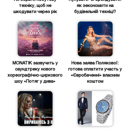
техніку, щоб не
як зекономити на
шкодувати через рік
будівельній техніці?
MONATIK зазвучить у
Нова заява Полякової:
саундтреку нового
готова оплатити участь у
хореографічно-циркового
«Євробаченні» власним
шоу «Потяг у дива»
коштом