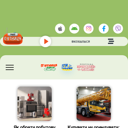
SKYLERR
- ВКОХАЛАСЯ
Play
Як обрати побутову
Купувати чи орендувати: