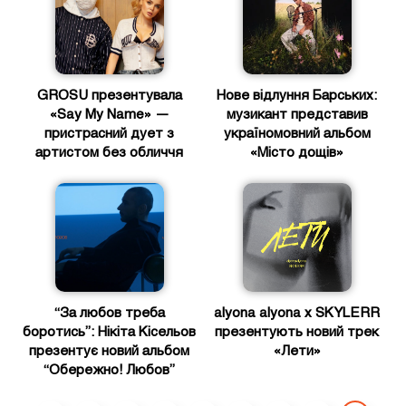
GROSU презентувала
Нове відлуння Барських:
«Say My Name» —
музикант представив
пристрасний дует з
україномовний альбом
артистом без обличчя
«Місто дощів»
“За любов треба
alyona alyona x SKYLERR
боротись”: Нікіта Кісельов
презентують новий трек
презентує новий альбом
«Лети»
“Обережно! Любов”