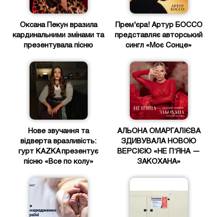
Оксана Пекун вразила
Прем'єра! Артур БОССО
кардинальними змінами та
представляє авторський
презентувала пісню
сингл «Моє Сонце»
Нове звучання та
АЛЬОНА ОМАРГАЛІЄВА
відверта вразливість:
ЗДИВУВАЛА НОВОЮ
гурт KAZKA презентує
ВЕРСІЄЮ «НЕ ПʼЯНА —
пісню «Все по колу»
ЗАКОХАНА»