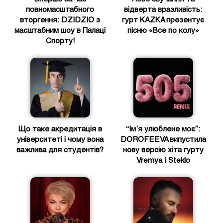
повномасштабного
відверта вразливість:
вторгення: DZIDZIO з
гурт KAZKA презентує
масштабним шоу в Палаці
пісню «Все по колу»
Спорту!
Що таке акредитація в
“Ім’я улюблене моє”:
університеті і чому вона
DOROFEEVA випустила
важлива для студентів?
нову версію хіта гурту
Vremya i Steklo