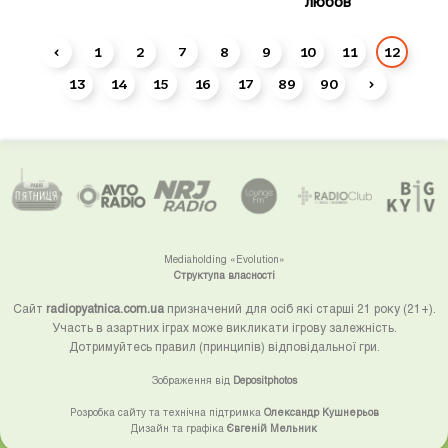
любов
‹
1
2
7
8
9
10
11
12
13
14
15
16
17
89
90
›
Mediaholding «Evolution»
Структупа власності
Сайт
radiopyatnica.com.ua
призначений для осіб які старші 21 року (21+).
Участь в азартних іграх може викликати ігрову залежність.
Дотримуйтесь правил (принципів) відповідальної гри.
Зображення від
Depositphotos
Розробка сайту та технічна підтримка
Олександр Кушнерьов
Дизайн та графіка
Євгеній Мельник