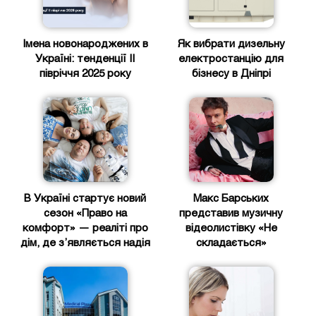
Імена новонароджених в
Як вибрати дизельну
Україні: тенденції ІІ
електростанцію для
півріччя 2025 року
бізнесу в Дніпрі
В Україні стартує новий
Макс Барських
сезон «Право на
представив музичну
комфорт» — реаліті про
відеолистівку «Не
дім, де з’являється надія
складається»