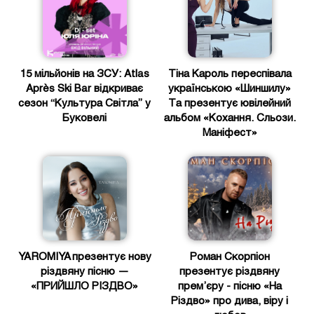
15 мільйонів на ЗСУ: Atlas
Тіна Кароль переспівала
Après Ski Bar відкриває
українською «Шиншилу»
сезон “Культура Світла” у
Та презентує ювілейний
Буковелі
альбом «Кохання. Сльози.
Маніфест»
YAROMIYA презентує нову
Роман Скорпіон
різдвяну пісню —
презентує різдвяну
«ПРИЙШЛО РІЗДВО»
прем’єру - пісню «На
Різдво» про дива, віру і