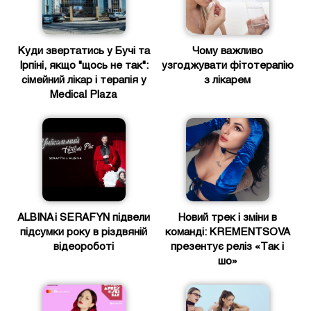
Куди звертатись у Бучі та
Чому важливо
Ірпіні, якщо "щось не так":
узгоджувати фітотерапію
сімейний лікар і терапія у
з лікарем
Medical Plaza
ALBINA і SERAFYN підвели
Новий трек і зміни в
підсумки року в різдвяній
команді: KREMENTSOVA
відеороботі
презентує реліз «Так і
шо»