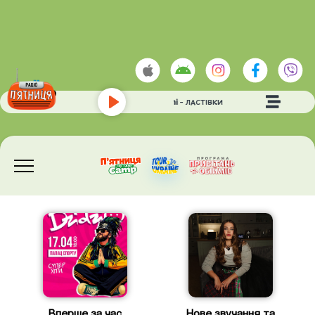
Chico & Qatoshi
- ЛАСТІВКИ
Play
Вперше за час
Нове звучання та