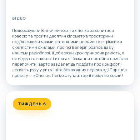
ВІДЕО
Подорожуючи Вінниччиною, так легко захопитися
красою та пройти десятки кілометрів просторими
подільськими ярами, затишними алеями та стрімкими
скелястими схилами, про які Валерія розповідає у
нашому радіоблозі. Щоб кожен крок приносив радість, а
не відчуття важкості в ногах і бажання постійно присісти
перепочити, варто заздалегідь подбати про комфорт і
легкість руху у ритмі літа без жодних перешкод! Партнер
проєкту — «Флего». Легко ступай, гарні ніжки не ховай!
ТИЖДЕНЬ 6
Львівщина
Від величних наскельних фортець та романтичних
замків до стародавніх печерних храмів і найстарішої