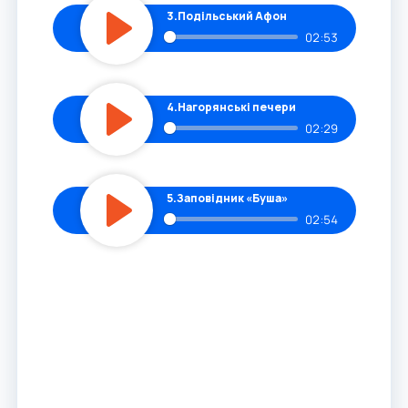
3.
Подільський Афон
02:53
Play
4.
Нагорянські печери
02:29
Play
5.
Заповідник «Буша»
02:54
Play