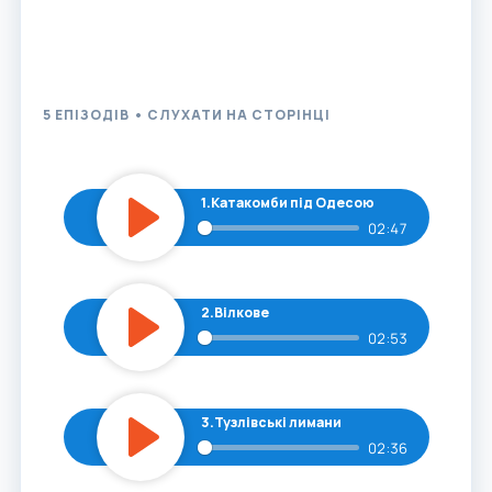
щоб спланувати ідеальний вікенд чи відпустку на
Півдні.
5 ЕПІЗОДІВ • СЛУХАТИ НА СТОРІНЦІ
1.
Катакомби під Одесою
02:47
Play
2.
Вілкове
02:53
Play
3.
Тузлівські лимани
02:36
Play