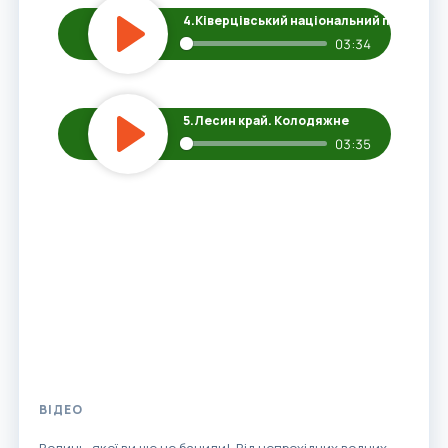
4.
Ківерцівський національний парк
03:34
Play
5.
Лесин край. Колодяжне
03:35
Play
ВІДЕО
Волинь, якої ви ще не бачили! Від непрохідних водних