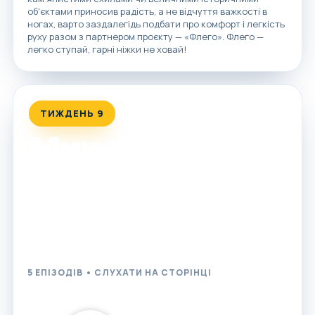
об'єктами приносив радість, а не відчуття важкості в
ногах, варто заздалегідь подбати про комфорт і легкість
руху разом з партнером проєкту — «Флего». Флего —
легко ступай, гарні ніжки не ховай!
ТИЖДЕНЬ 9
Миколаївщина
Від античних міст-держав і високих морських круч до
екзотичних лісових лабіринтів посеред степу: п'ять
захопливих історій, щоб спланувати ідеальний вікенд
півднем України.
5 ЕПІЗОДІВ • СЛУХАТИ НА СТОРІНЦІ