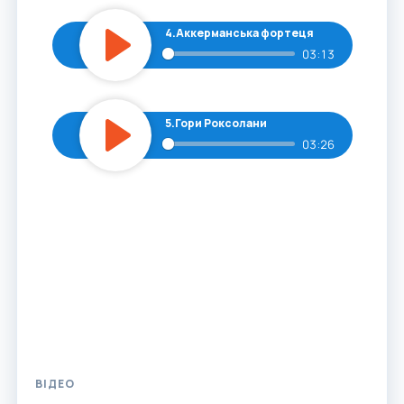
4.
Аккерманська фортеця
03:13
Play
5.
Гори Роксолани
03:26
Play
ВІДЕО