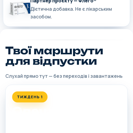
Партнер проєкту — Флего®
Дієтична добавка. Не є лікарським
засобом.
Твої маршрути
для відпустки
Слухай прямо тут — без переходів і завантажень
ТИЖДЕНЬ 1
Одещина
Від найбільших у світі підземних лабіринтів до
української Венеції на воді: п'ять захопливих історій,