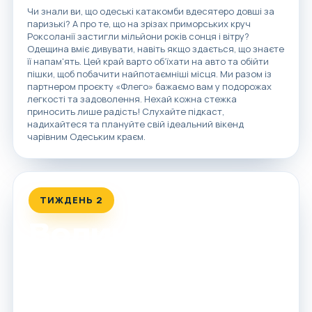
Чи знали ви, що одеські катакомби вдесятеро довші за
паризькі? А про те, що на зрізах приморських круч
Роксоланії застигли мільйони років сонця і вітру?
Одещина вміє дивувати, навіть якщо здається, що знаєте
її напам'ять. Цей край варто об’їхати на авто та обійти
пішки, щоб побачити найпотаємніші місця. Ми разом із
партнером проєкту «Флего» бажаємо вам у подорожах
легкості та задоволення. Нехай кожна стежка
приносить лише радість! Слухайте підкаст,
надихайтеся та плануйте свій ідеальний вікенд
чарівним Одеським краєм.
ТИЖДЕНЬ 2
Волинь
Від кришталевих глибин Світязя до непрохідних
водних лабіринтів української Амазонії: п'ять
захопливих історій, щоб спланувати надихаючі
маршрути на вихідні ,чи під час відпустки серед