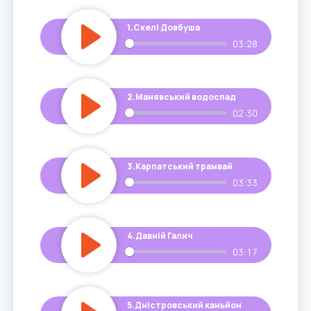
1.
Скелі Довбуша
03:28
Play
2.
Манявський водоспад
02:30
Play
3.
Карпатський трамвай
03:33
Play
4.
Давній Галич
03:17
Play
5.
Дністровський каньйон