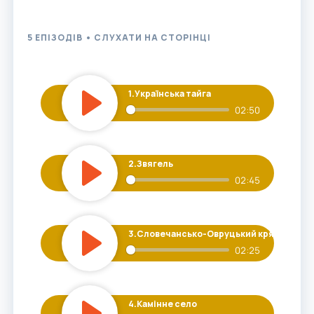
5 ЕПІЗОДІВ • СЛУХАТИ НА СТОРІНЦІ
1.
Українська тайга
02:50
Play
2.
Звягель
02:45
Play
3.
Словечансько-Овруцький кряж
02:25
Play
4.
Камінне село