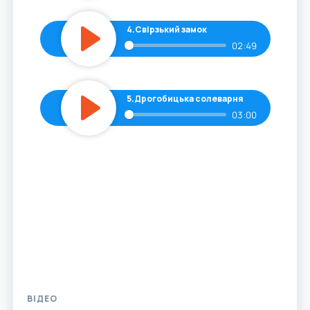
4.
Свірзький замок
02:49
Play
5.
Дрогобицька солеварня
03:00
Play
ВІДЕО