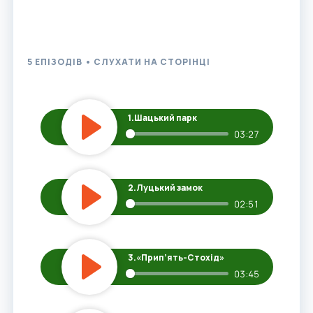
поліської природи.
5 ЕПІЗОДІВ • СЛУХАТИ НА СТОРІНЦІ
1.
Шацький парк⁠
03:27
Play
2.
Луцький замок
02:51
Play
3.
«Прип’ять-Стохід»
03:45
Play