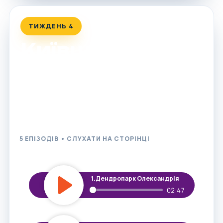
ТИЖДЕНЬ 4
Київщина
Від власних Карпат до найбільшої дикої печери та
заповідних екзотичних островів на Дніпрі: п'ять
захопливих історій, щоб спланувати ідеальний вікенд
поруч зі столицею.
5 ЕПІЗОДІВ • СЛУХАТИ НА СТОРІНЦІ
1.
Дендропарк Олександрія
02:47
Play