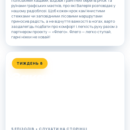
поліськими хащами, вздовж гранітних берегів річок та
руїнами графських маєтків, про які Валерія розповідає у
нашому радіоблозі. Щоб кожен крок кам'янистими
стежками чи заповідними лісовими маршрутами
приносив радість, а не відчуття важкості в ногах, варто
заздалегідь подбати про комфорт і легкість руху разом з
партнером проєкту — «Флего». Флего — легко ступай,
гарні ніжки не ховай!
ТИЖДЕНЬ 8
Закарпаття
Від найвищої вершини України та найвисокогірніших
озер до секретних військових бункерів, могутніх
замків та столиці лозоплетіння: п'ять захопливих
історій, щоб спланувати ідеальний вікенд Карпатами.
5 ЕПІЗОДІВ • СЛУХАТИ НА СТОРІНЦІ