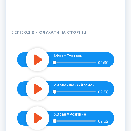
солеварні країни: п'ять захопливих історій, щоб
спланувати ідеальний вікенд Галичиною.
5 ЕПІЗОДІВ • СЛУХАТИ НА СТОРІНЦІ
1.
Форт Тустань
02:30
Play
2.
Золочівський замок
02:58
Play
3.
Храм у Розгірче
02:32
Play