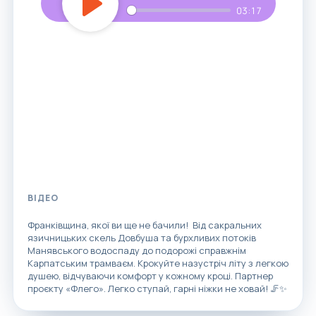
03:17
Play
ВІДЕО
Франківщина, якої ви ще не бачили! Від сакральних
язичницьких скель Довбуша та бурхливих потоків
Манявського водоспаду до подорожі справжнім
Карпатським трамваєм. Крокуйте назустріч літу з легкою
душею, відчуваючи комфорт у кожному кроці. Партнер
проєкту «Флего». Легко ступай, гарні ніжки не ховай! 🦵✨