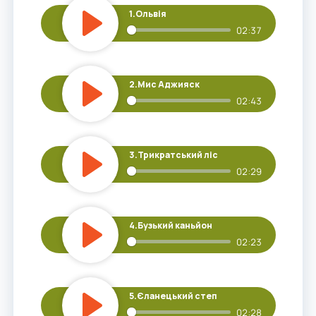
1.
Ольвія
02:37
Play
2.
Мис Аджияск
02:43
Play
3.
Трикратський ліс
02:29
Play
4.
Бузький каньйон
02:23
Play
5.
Єланецький степ
02:28