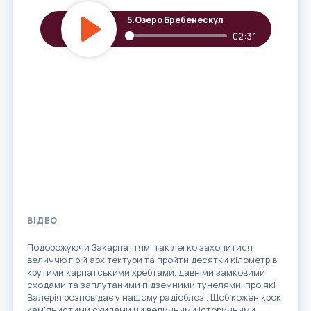
5.
Озеро Бребенескул
02:31
Play
ВІДЕО
Подорожуючи Закарпаттям, так легко захопитися
величчю гір й архітектури та пройти десятки кілометрів
крутими карпатськими хребтами, давніми замковими
сходами та заплутаними підземними тунелями, про які
Валерія розповідає у нашому радіоблозі. Щоб кожен крок
кам'янистими схилами чи величними історичними