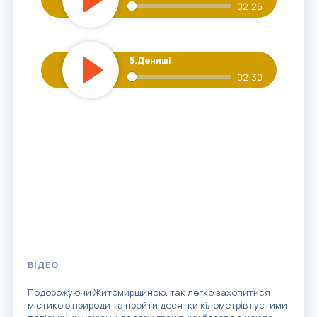
02:26
Play
5.
Дениші
02:30
Play
ВІДЕО
Подорожуючи Житомирщиною, так легко захопитися
містикою природи та пройти десятки кілометрів густими