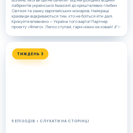
лабіринтів української Амазонії до кришталевих глибин
Світязя та замку європейських монархів. Найкращі
краєвиди відкриваються тим, хто не боїться йти далі.
Крокуйте впевнено — Україна того варта! Партнер
проєкту «Флего». Легко ступай, гарні ніжки не ховай! 🦵✨
ТИЖДЕНЬ 3
Франківщина
Від містичних скельних лабіринтів до стукоту коліс
карпатського трамвая: п'ять захопливих історій, щоб
спланувати цікаві вихідні чи відпустку серед величних
українських гір та каньйонів.
5 ЕПІЗОДІВ • СЛУХАТИ НА СТОРІНЦІ