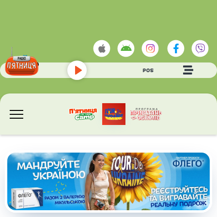
POSITIFF
- Спалахи
Play