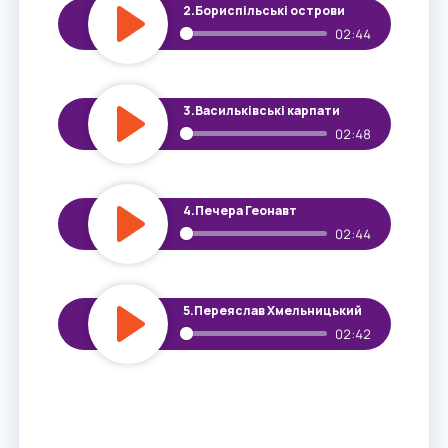
2.
Бориспільські острови
02:44
Play
3.
Васильківські карпати
02:48
Play
4.
Печера Геонавт
02:44
Play
5.
Переяслав Хмельницький
02:42
Play