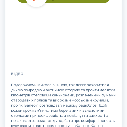
Play
ВІДЕО
Подорожуючи Миколаївщиною, так легко захопитися
дикою природою й античною історією та пройти десятки
кілометрів степовими каньйонами, розпеченими руїнами
стародавніх полісів та високими морськими кручами,
про які Валерія розповідає у нашому радіоблозі. Щоб
кожен крок кам'янистими берегами чи звивистими
стежками приносив радість, а не відчуття важкості в
ногах, варто заздалегідь подбати про комфорт і легкість
руху разом з партнером проєкту — «Флего». Флего —