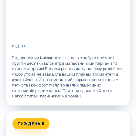
ВІДЕО
Подорожуючи Київщиною, так легко забути про час і
пройти десятки кілометрів мальовничими парками та
схилами, про які Валерія розповідає у нашому радіоблозі.
А щоб утома не завадила вашим планам, тримайте під
рукою Флего. Його компактний формат поверне ногам
легкість і комфорт після тривалих пішохідних
експедицій рідним краєм. Партнер проєкту «Флего».
Легко ступай, гарні ніжки не ховай!
ТИЖДЕНЬ 5