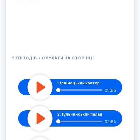
Вінниччина
Від найстарішого метеоритного кратера та
Подільського Версалю до містичних скельних
монастирів: п'ять захопливих історій, щоб спланувати
ідеальний вікенд неймовірними місцями сили регіону.
5 ЕПІЗОДІВ • СЛУХАТИ НА СТОРІНЦІ
1.
Іллінецький кратер
02:56
Play
2.
Тульчинський палац
02:54
Play