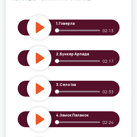
1.
Говерла
02:13
Play
2.
Бункер Арпада
02:17
Play
3.
Село Іза
02:33
Play
4.
Замок Паланок
02:24
Play