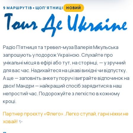
9 МАРШРУТІВ
•
ЩОП’ЯТНИЦІ
НОВИЙ
Радіо П’ятниця та тревел-муза Валерія Мікульська
запрошують у подорож Україною. Слухайте про
унікальні місця в ефірі або тут, на сторінці, — у зручний
для вас час. Надихайтеся на цікаві вихідні чи відпустку.
А ще — заповніть анкету поруч і виграйте відпочинок на
двох! Мандри — найкращий спосіб зарядитися в наш
непростий час. Подорожуйте з легкістю в кожному
кроці.
Партнер проєкту «Флего». Легко ступай, гарні ніжки не
ховай!
✨