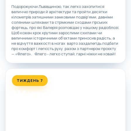
Подорожуючи Львівщиною, так легко захопитися
величчю природи й архітектури та пройти десятки
кілометрів затишними замковими подвір’ями, давніми
соляними шляхами та стрімкими сходами гірських
фортець, про які Валерія розповідає у нашому радіоблозі.
Щоб кожен крок крутими зарослими схилами чи
величними історичними об'єктами приносив радість, а
не відчуття важкості в ногах варто заздалегідь подбати
про комфорт і легкість руху разом з партнером проєкту
— «Флего». Флего - легко ступай, гарні ніжки не ховай!
ТИЖДЕНЬ 7
Житомирщина
Від містичної поліської тайги та гранітних каньйонів до
літописних міст і унікальних кам'яних див: п'ять
захопливих історій, щоб спланувати ідеальний вікенд
лісами й скелями регіону.